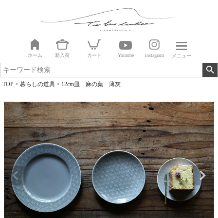
ホーム
新入荷
カート
Youtube
instagram
メニュー
TOP
暮らしの道具
12cm皿 麻の葉 薄灰