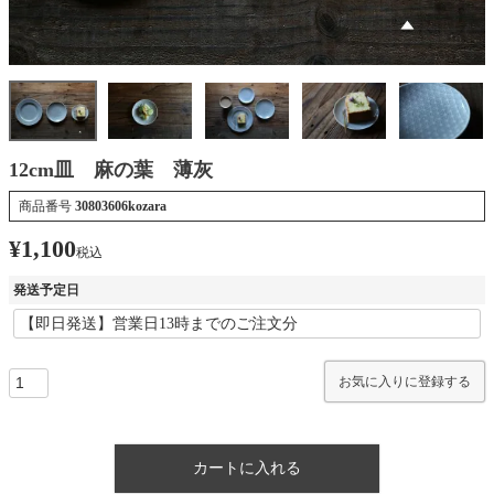
12cm皿 麻の葉 薄灰
商品番号
30803606kozara
¥
1,100
税込
発送予定日
お気に入りに登録する
カートに入れる