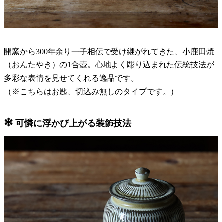
開窯から300年余り一子相伝で受け継がれてきた、小鹿田焼
（おんたやき）の1合壺。心地よく彫り込まれた伝統技法が
多彩な表情を見せてくれる逸品です。
（※こちらはお匙、切込み無しのタイプです。）
✻
可憐に浮かび上がる装飾技法