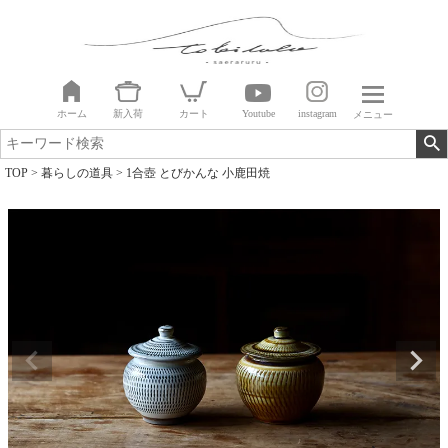
ホーム
新入荷
カート
Youtube
instagram
メニュー
TOP
暮らしの道具
1合壺 とびかんな 小鹿田焼