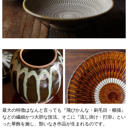
最大の特徴はなんと言っても『飛びかんな・刷毛目・櫛描』
などの繊細かつ大胆な技法。そこに『流し掛け・打掛』とい
った華飾を施し、類いなき作品が生まれるのです。