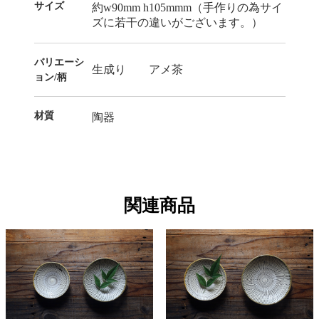
サイズ
約w90mm h105mmm（手作りの為サイ
ズに若干の違いがございます。）
バリエーシ
生成り アメ茶
ョン/柄
材質
陶器
関連商品