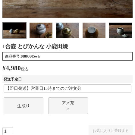
1合壺 とびかんな 小鹿田焼
商品番号
30803605wh
¥
4,980
税込
発送予定日
アメ茶
生成り
×
お気に入りに登録する