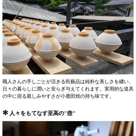
職人さんの手しごとが活きる民藝品は純朴な美しさを纏い、
日々の暮らしに潤いと安らぎ与えてくれます。実用的な道具
の中に宿る親しみやすさが小鹿田焼の持ち味です。
✻
人々をもてなす至高の"壺"