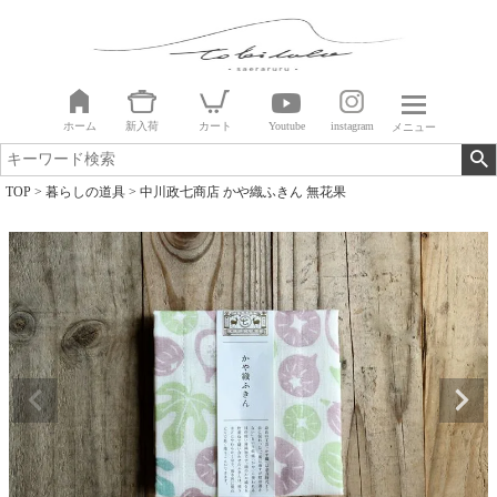
ホーム
新入荷
カート
Youtube
instagram
メニュー
TOP
暮らしの道具
中川政七商店 かや織ふきん 無花果