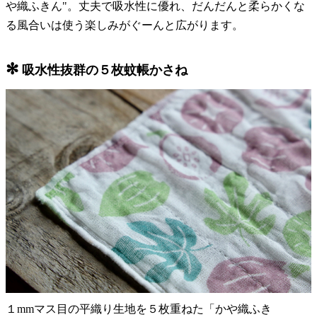
や織ふきん"。丈夫で吸水性に優れ、だんだんと柔らかくな
る風合いは使う楽しみがぐーんと広がります。
✻
吸水性抜群の５枚蚊帳かさね
１mmマス目の平織り生地を５枚重ねた「かや織ふき