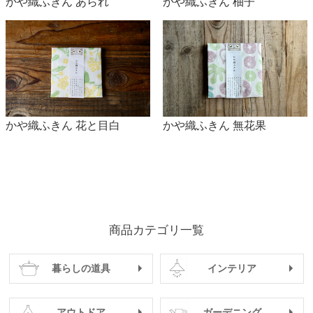
かや織ふきん あられ
かや織ふきん 柚子
かや織ふきん 無花果
かや織ふきん 花と目白
商品カテゴリ一覧
暮らしの道具
インテリア
アウトドア
ガーデニング