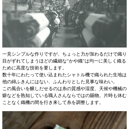
一見シンプルな作りですが、ちょっと力が加わるだけで織り
目がずれてしまうほどの繊細な"かや織"は均一に美しく織る
ために高度な技術を要します。
数十年にわたって使い込まれたシャトル機で織られた生地は
他の綿ふきんにはない、ふんわりとした見事な味わい。
この風合いを醸しだせるのは糸の質感や湿度、天候や機械の
癖などを熟知している職人さんならではの賜物。片時も休む
ことなく織機の間を行き来して糸を調整します。