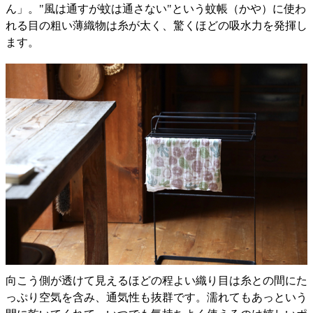
ん」。"風は通すが蚊は通さない"という蚊帳（かや）に使わ
れる目の粗い薄織物は糸が太く、驚くほどの吸水力を発揮し
ます。
向こう側が透けて見えるほどの程よい織り目は糸との間にた
っぷり空気を含み、通気性も抜群です。濡れてもあっという