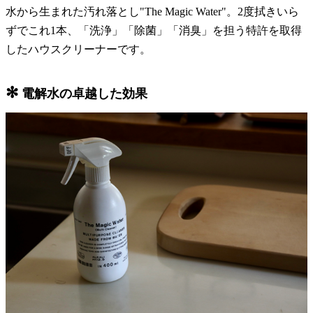
水から生まれた汚れ落とし"The Magic Water"。2度拭きいら
ずでこれ1本、「洗浄」「除菌」「消臭」を担う特許を取得
したハウスクリーナーです。
✻
電解水の卓越した効果