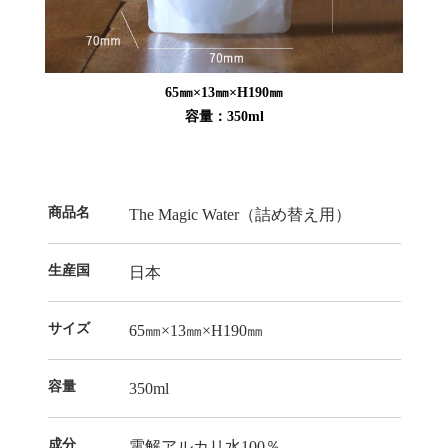
65㎜×13㎜×H190㎜
容量：350ml
商品名
The Magic Water（詰め替え用）
生産国
日本
サイズ
65㎜×13㎜×H190㎜
容量
350ml
成分
電解アルカリ水100％