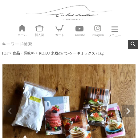
ホーム
新入荷
カート
Youtube
instagram
メニュー
TOP
食品・調味料
KOKU 米粉のパンケーキミックス / 1kg