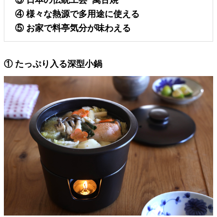
④ 様々な熱源で多用途に使える
⑤ お家で料亭気分が味わえる
① たっぷり入る深型小鍋