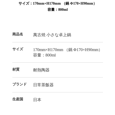
サイズ：170mm×H170mm （鍋 Φ170×H90mm）
容量：800ml
商品名
萬古焼 小さな卓上鍋
サイズ
170mm×H170mm （鍋 Φ170×H90mm）
容量：800ml
材質
耐熱陶器
ブランド
日常茶飯器
生産国
日本