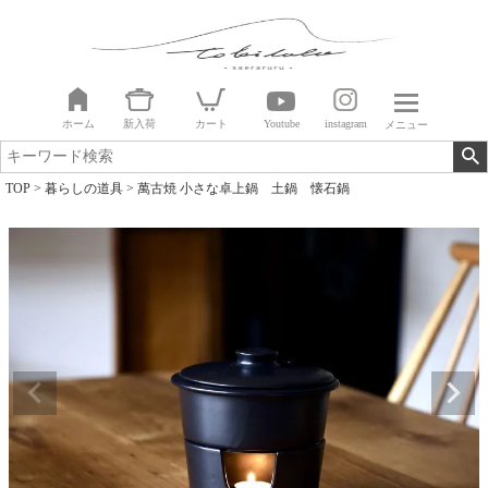
ホーム
新入荷
カート
Youtube
instagram
メニュー
TOP
暮らしの道具
萬古焼 小さな卓上鍋 土鍋 懐石鍋