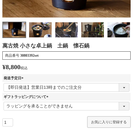
萬古焼 小さな卓上鍋 土鍋 懐石鍋
商品番号
30803392set
¥
8,800
税込
発送予定日
(
必
須
ギフトラッピングについて
)
(
必
須
)
お気に入りに登録する