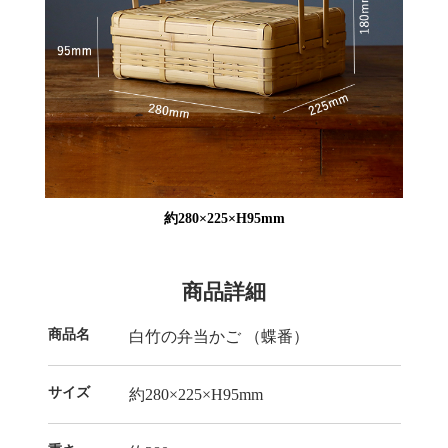
約280×225×H95mm
商品詳細
商品名
白竹の弁当かご （蝶番）
サイズ
約280×225×H95mm