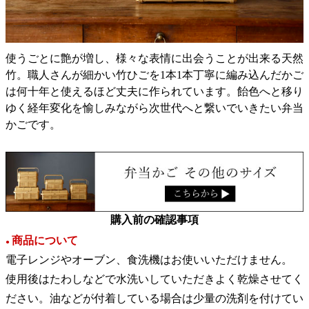
使うごとに艶が増し、様々な表情に出会うことが出来る天然
竹。職人さんが細かい竹ひごを1本1本丁寧に編み込んだかご
は何十年と使えるほど丈夫に作られています。飴色へと移り
ゆく経年変化を愉しみながら次世代へと繋いでいきたい弁当
かごです。
購入前の確認事項
商品について
●
電子レンジやオーブン、食洗機はお使いいただけません。
使用後はたわしなどで水洗いしていただきよく乾燥させてく
ださい。油などが付着している場合は少量の洗剤を付けてい