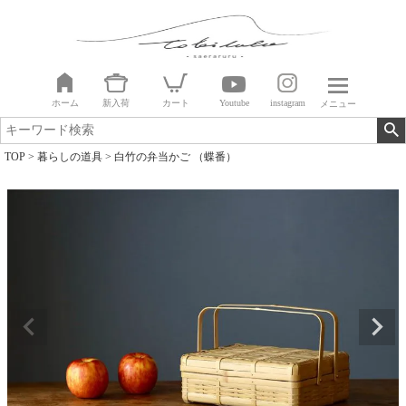
ホーム
新入荷
カート
Youtube
instagram
メニュー
TOP
暮らしの道具
白竹の弁当かご （蝶番）