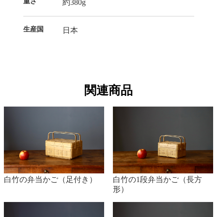
重さ
約380g
生産国
日本
関連商品
白竹の弁当かご（足付き）
白竹の1段弁当かご（長方
形）