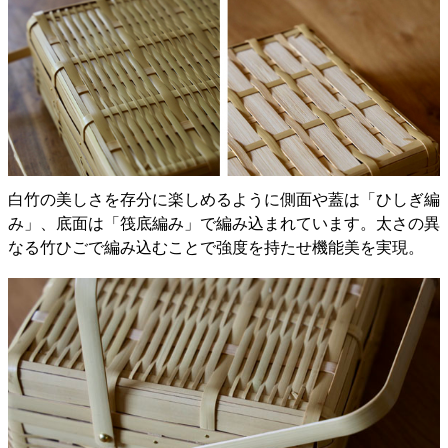
白竹の美しさを存分に楽しめるように側面や蓋は「ひしぎ編
み」、底面は「筏底編み」で編み込まれています。太さの異
なる竹ひごで編み込むことで強度を持たせ機能美を実現。