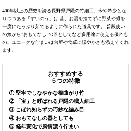
400年以上の歴史を誇る長野県戸隠の竹細工。今や希少とな
りつつある「すいのう」は 昔、お湯を捨てずに野菜や麺を
一度にたっぷり茹でるように作られた道具です。 普段使い
の笊から”おもてなし”の器としてなど多用途に使える優れも
の。ユニークな佇まいは台所や食卓に賑やかさも添えてくれ
ます。
おすすめする
５つの特徴
① 堅牢でしなやかな根曲がり竹
② 「宝」と呼ばれる戸隠の職人細工
③ こぼれ知らずの巧妙な編み目
④ おもてなしの器としても
⑤ 経年変化で風情漂う佇まい