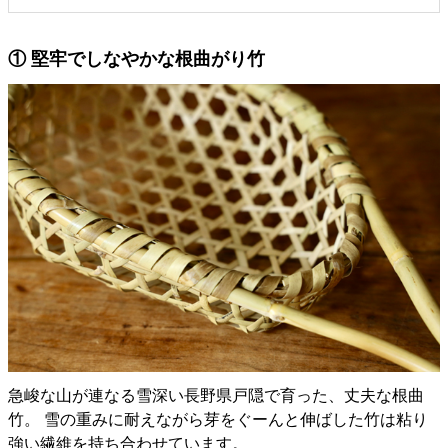
① 堅牢でしなやかな根曲がり竹
急峻な山が連なる雪深い長野県戸隠で育った、丈夫な根曲
竹。 雪の重みに耐えながら芽をぐーんと伸ばした竹は粘り
強い繊維を持ち合わせています。