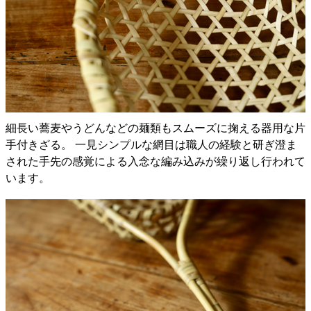
細長い蕎麦やうどんなどの麺類もスムーズに掬える器用な片
手付きざる。 一見シンプルな網目は職人の経験と研ぎ澄ま
された手先の感覚による入念な編み込みが繰り返し行われて
います。