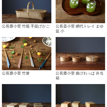
公長齋小菅 竹籠 手提げかご
公長斎小菅 網代トレイ まゆ
盆 小
公長齋小菅 竹箸
公長齋小菅 曲げわっぱ 弁当
箱