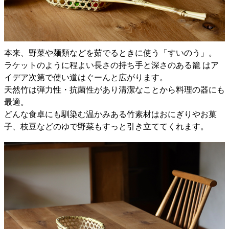
本来、野菜や麺類などを茹でるときに使う「すいのう」。
ラケットのように程よい長さの持ち手と深さのある籠 はア
イデア次第で使い道はぐーんと広がります。
天然竹は弾力性・抗菌性があり清潔なことから料理の器にも
最適。
どんな食卓にも馴染む温かみある竹素材はおにぎりやお菓
子、枝豆などのゆで野菜もすっと引き立ててくれます。