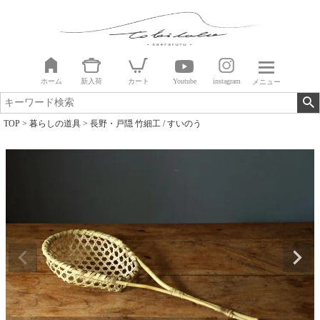
ホーム
新入荷
カート
Youtube
instagram
メニュー
TOP
暮らしの道具
長野・戸隠 竹細工 / すいのう