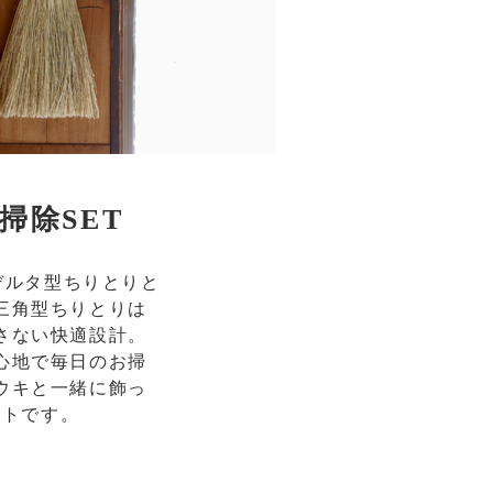
掃除SET
デルタ型ちりとりと
三角型ちりとりは
さない快適設計。
心地で毎日のお掃
ウキと一緒に飾っ
ットです。