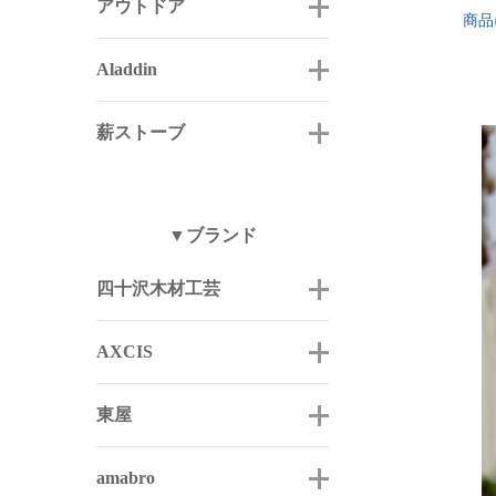
アウトドア
商品
Aladdin
薪ストーブ
▼ブランド
四十沢木材工芸
AXCIS
東屋
amabro