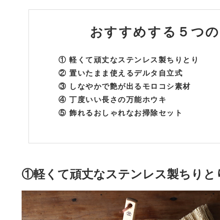
おすすめする
５つの
① 軽くて頑丈なステンレス製ちりとり
② 置いたまま使えるデルタ自立式
③ しなやかで艶が出るモロコシ素材
④ 丁度いい長さの万能ホウキ
⑤ 飾れるおしゃれなお掃除セット
①軽くて頑丈なステンレス製ちりと