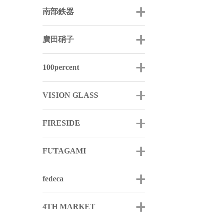
南部鉄器
廣田硝子
100percent
VISION GLASS
FIRESIDE
FUTAGAMI
fedeca
4TH MARKET