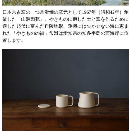
日本六古窯の一つ常滑焼の窯元として1967年（昭和42年）創
業した「山源陶苑」。やきものに適した土と窯を作るために
適した起伏に富んだ丘陵地形、運搬には欠かせない海に恵ま
れた「やきものの街」常滑は愛知県の知多半島の西海岸に位
置します。