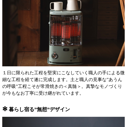
１日に限られた工程を堅実にこなしていく職人の手による微
細な工程を経て遂に完成します。土と職人の見事な”あうん
の呼吸”工程こそが常滑焼きの＜真髄＞。真摯なモノづくり
が今もなお丁寧に受け継がれています。
✻
暮らし宿る”無想”デザイン