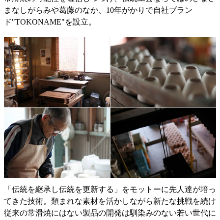
まなしがらみや葛藤のなか、10年がかりで自社ブラン
ド"TOKONAME"を設立。
「伝統を継承し伝統を更新する」をモットーに先人達が培っ
てきた技術。類まれな素材を活かしながら新たな挑戦を続け
従来の常滑焼にはない製品の開発は馴染みのない若い世代に