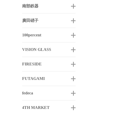
南部鉄器
廣田硝子
100percent
VISION GLASS
FIRESIDE
FUTAGAMI
fedeca
4TH MARKET