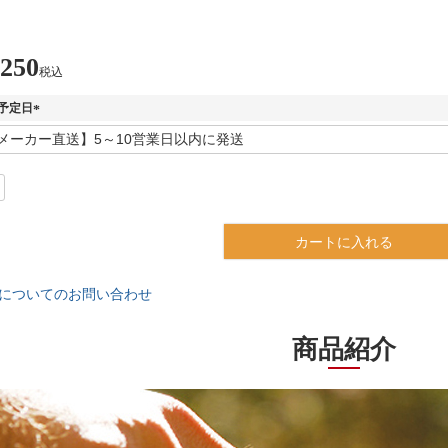
,250
税込
予定日
(
必
須
)
カートに入れる
についてのお問い合わせ
商品紹介