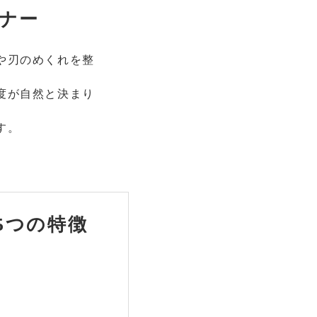
ナー
や刃のめくれを整
度が自然と決まり
す。
5つの特徴