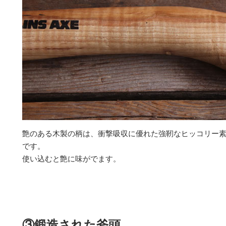
艶のある木製の柄は、衝撃吸収に優れた強靭なヒッコリー
です。
使い込むと艶に味がでます。
③鍛造された斧頭