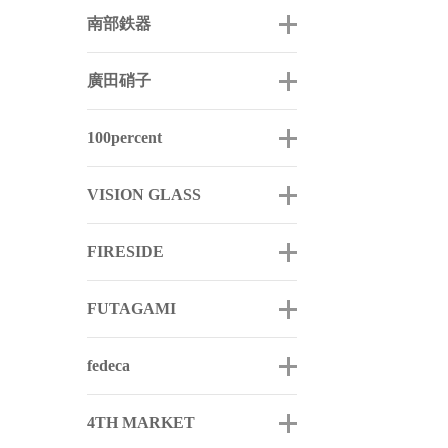
南部鉄器
廣田硝子
100percent
VISION GLASS
FIRESIDE
FUTAGAMI
fedeca
4TH MARKET