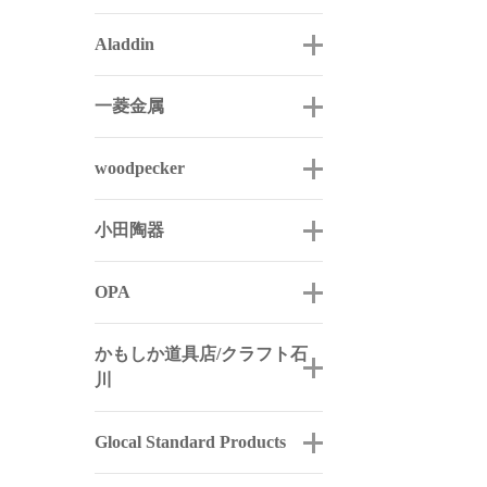
Aladdin
一菱金属
woodpecker
小田陶器
OPA
かもしか道具店/クラフト石
川
Glocal Standard Products