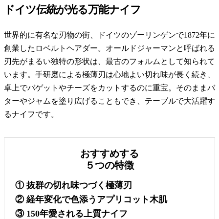
ドイツ伝統が光る万能ナイフ
世界的に有名な刃物の街、ドイツのゾーリンゲンで1872年に
創業したロベルトヘアダー。オールドジャーマンと呼ばれる
刃先がまるい独特の形状は、最古のフォルムとして知られて
います。手研磨による極薄刃は心地よい切れ味が長く続き、
卓上でバゲットやチーズをカットするのに重宝。そのままバ
ターやジャムを塗り広げることもでき、テーブルで大活躍す
るナイフです。
おすすめする
５つの特徴
① 抜群の切れ味つづく極薄刃
② 経年変化で色添うアプリコット木肌
③ 150年愛される上質ナイフ