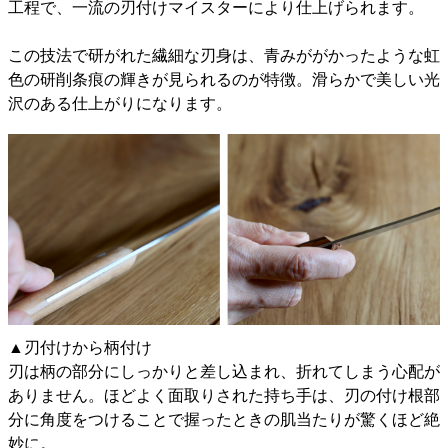
工程で、一流の刃付けマイスターにより仕上げられます。
この技法で研がれた繊細な刃身は、青みががかったような虹
色の研削条痕の輝きが見られるのが特徴。滑らかで美しい光
沢のある仕上がりになります。
▲刃付けから柄付け
刃は柄の部分にしっかりと差し込まれ、折れてしまう心配が
ありません。ほどよく面取りされた持ち手は、刃の付け根部
分に角度をつけることで握ったときの肌当たりが驚くほど絶
妙に。