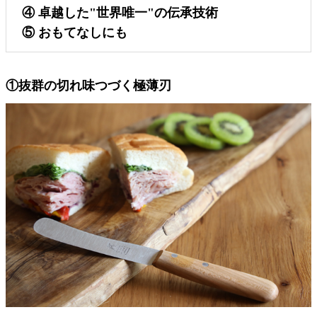
④ 卓越した"世界唯一"の伝承技術
⑤ おもてなしにも
①抜群の切れ味つづく極薄刃