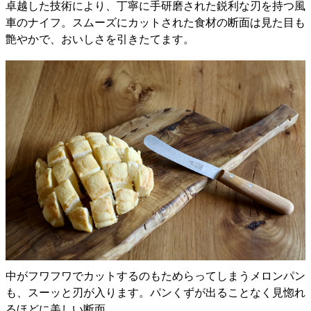
卓越した技術により、丁寧に手研磨された鋭利な刃を持つ風
車のナイフ。スムーズにカットされた食材の断面は見た目も
艶やかで、おいしさを引きたてます。
中がフワフワでカットするのもためらってしまうメロンパン
も、スーッと刃が入ります。パンくずが出ることなく見惚れ
るほどに美しい断面。