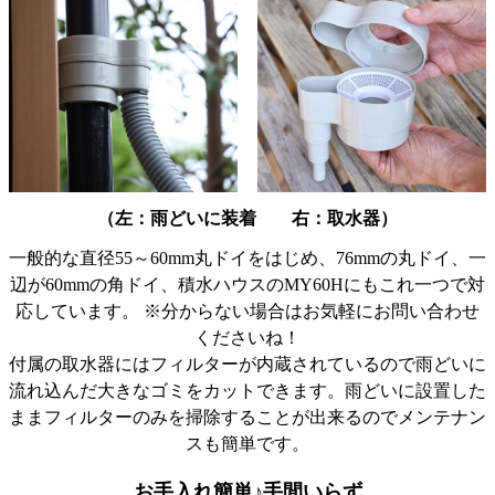
・上記を意図して、こんな方法もありますと紹介する
とより色んなニーズにマッチするのではないかと思い
ます。(雨水タンクの選び方としてオーバーフロー対策
ができるかが選び方の一つとして取り上げているサイ
トも多いため)
・デザインはとても秀逸だと思います。アウトドア好
きにもよりミートできるように中間色で更に展開があ
ればもっと売れると思います。
（左：雨どいに装着 右：取水器）
・満足度は☆5つの満点です。
一般的な直径55～60mm丸ドイをはじめ、76mmの丸ドイ、一
辺が60mmの角ドイ、積水ハウスのMY60Hにもこれ一つで対
応しています。 ※分からない場合はお気軽にお問い合わせ
くださいね！
付属の取水器にはフィルターが内蔵されているので雨どいに
流れ込んだ大きなゴミをカットできます。雨どいに設置した
ままフィルターのみを掃除することが出来るのでメンテナン
スも簡単です。
お手入れ簡単♪手間いらず