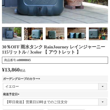
30％OFF 雨水タンク RainJourney レインジャーニー
115リットル / 3color 【 アウトレット 】
商品番号
rt00000845
¥
13,860
税込
ガーデングローブのカラー
(
必
須
発送予定日
)
(
必
須