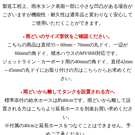
製造工程上、雨水タンク表面一部に小さな凹凸がある場合が
ございますが機能性・耐久性は通常品と変わりなく安心して
ご使用いただくことができます。
雨どいのサイズ形状をご確認ください。
●
こちらの商品は直径55～60mm・76mmの丸ドイ、一辺が
60mmの角ドイ、積水ハウスのMY60H対応です。
ジェットライン・カーポート用の40mmの角ドイ、直径42mm
～45mmの丸ドイにお取り付けの方は
こちらから
お求めくだ
さい。
先日購入いたしました。 雨の合間にやっと設置ができ
ました。思ったより大きかったですが、軽かったので
雨どいから離してタンクを設置される方へ
●
扱いは楽でした。ノコギりやメジャーも入っていて、
標準添付の給水ホースは約40cmです。雨どいから離して設
すぐ取りかかれるのがよかったです。雨樋を切るのは
置される方はこちらより延長ホースを別途お買い求めくださ
不安でしたがささっと切れ、最後まで一人で設置する
い。
ことが出来ました。 （スペアの蛇口は劣化防止に屋内
※付属の40cmと延長ホースをつなぐことはできません。予
保管にしようと思います。） ちゃんと雨水も溜まり、
めご了承ください。