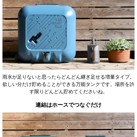
モニター向け商品というのであれば、初回購入の人も
多いでしょうから、私のように感じる方も少なから
ず、いるかもしれませんね。 本格販売される際には、
説明書に一言書いてあると、ありがたいかもです。 そ
れ以外は、満足の品で、水不足になりそうなこの夏、
雨水が足りないと思ったらどんどん継ぎ足せる増量タイプ。
大活躍の予感間違いなしです。 モニター価格での提
欲しい分だけ貯めることができる万能タンクです。場所を許
供、親切な案内、ありがとうございました。
す限りどんどん貯めてくださいね。
連結はホースでつなぐだけ