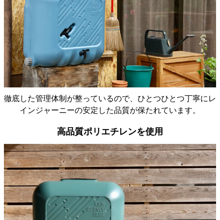
合う台やタンクから先のホース等、 一体感のある関連
アイテムがあると、なお良いと思いました。
徹底した管理体制が整っているので、ひとつひとつ丁寧にレ
インジャーニーの安定した品質が保たれています。
高品質ポリエチレンを使用
お世話になります。先月末にレインジャーニーを購入
した杉原と申します。 先日設置し、週末の雨で無事満
タンになりました。 まだ日が浅いですが、大変満足し
ています！ 設置場所が玄関までのアプローチになるた