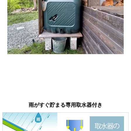
はじめまして。 今回初めて雨水タンクを購入しまし
た。 庭に小さなビオトープを作ったので その水を足す
際に便利かと思ったのがきっかけです。 樋を切るのが
緊張しましたが、 ちゃんと設置できたようで雨水が貯
まっていてホッとしました。 これからいろいろと活用
していきたいと思います。 ありがとうございました。
雨がすぐ貯まる専用取水器付き