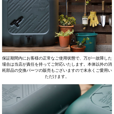
・容量が115ℓあるためか届いた際には大きく感じまし
たが、実際に設置してみると圧迫感はありませんでし
保証期間内にお客様の正常なご使用状態で、万が一故障した
た。 全体的に丸みを帯びていますし、無駄の無いスッ
場合は当店が責任を持ってご対応いたします。本体以外の消
キリとしたデザインのためでしょうか。 敷地が狭い自
耗部品の交換パーツの販売もございますので末永くご愛用い
宅でも場所を選ばずに置ける丁度良いサイズで良かっ
ただけます。
たです。 ・水汲みの際下にジョーロやバケツなどを置
くための空間が欲しく、架台はコンクリートブロック
とコンクリート平板 で作りました。Rが大きく取られ
ていて奥行がある割に底の接地面は狭いので、手に入
り安い60cm ｘ 30cmの平板が 使えたので、架台作りも