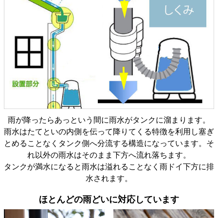
・説明書に従い、問題なく30分ほどで取り付けること
雨が降ったらあっという間に雨水がタンクに溜まります。
ができました
雨水はたてといの内側を伝って降りてくる特徴を利用し塞ぎ
・ソーなど付属品が付いていてたいへん助かりまし
とめることなくタンク側へ分流する構造になっています。そ
た。余すことなく使いました。
れ以外の雨水はそのまま下方へ流れ落ちます。
・腐敗防止になるようオーバーフローさせ、水を循環
タンクが満水になると雨水は溢れることなく雨ドイ下方に排
させたかったので、意図的に取水口の高さを15㎝上
水されます。
げ、反対の口を使って排水できるようにしました。(と
ほとんどの雨どいに対応しています
てもうまく機能しています)