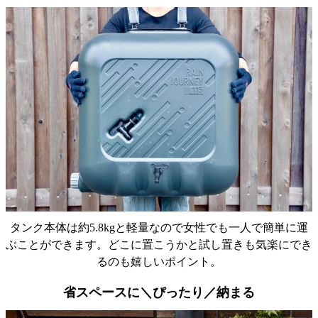
昨日自分で設置してみました。エアコンの室外機があ
るため、延長ホースをつかいま した。 夜雨が降ったの
で、朝タンクをみたら満水になっていました。 ガーデ
ニングの水やり等で、使用させていただきます。
タンク本体は約5.8kgと軽量なので女性でも一人で簡単に運
ぶことができます。どこに置こうかと試し置きも気楽にでき
るのも嬉しいポイント。
省スペースに＼ぴったり／納まる