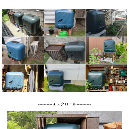
----------▲スクロール----------