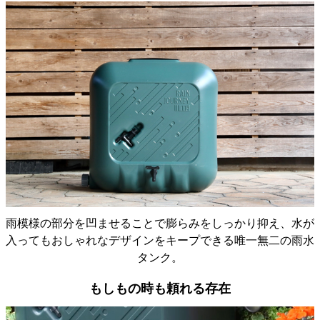
水量が足りなかったので、１台増やしました。
雨模様の部分を凹ませることで膨らみをしっかり抑え、水が
震災の経験からずっと取付けたいと思っていました
入ってもおしゃれなデザインをキープできる唯一無二の雨水
が、大きさやデザインが気に合う物がなく諦めていま
タンク。
した。 何気なく見たYouTubeでこのタンクを見かけ、
もしもの時も頼れる存在
コレならと取付に踏み切りました。 午前中にプロック
や板を買いに行き夕方迄には作業完了。その日夜中降