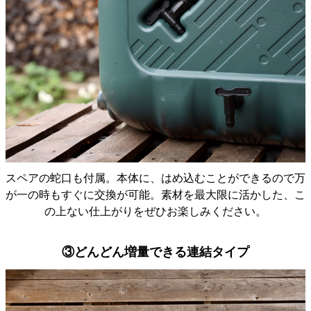
感想としては、フォルムもお洒落で、説明書、工具も
あって、とても親切丁寧な対応がありがたかったで
す。 ただ、取り付け説明書で、雨どいのカット部分が
6cmと書いてあったのですが、初めての作業で不慣れさ
もあって、初回から6cmを目印にカットすると、実際の
見た目はやや隙間が出来てしまうかなぁという印象で
した。 おそらく、ピッタリで6cmなのでしょうが、切
りすぎやズレが出る場合も考えると5cmくらいでカット
スペアの蛇口も付属。本体に、はめ込むことができるので万
して微調整するのが良いのかなぁと思いました。
が一の時もすぐに交換が可能。素材を最大限に活かした、こ
の上ない仕上がりをぜひお楽しみください。
③どんどん増量できる連結タイプ