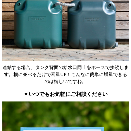
設置は説明書、キットが入っていたため自分で簡単に
設置できました。 形も色もとても気に入っています。
架台は、レンガだけで台を作りたかったのですが、安
連結する場合、タンク背面の給水口同士をホースで接続しま
す。横に並べるだけで容量UP！こんなに簡単に増量できる
定が悪いので木の板の上に乗せる必要がありました。
のは嬉しいですね。
(説明書にも板を敷いて下さいとありました) 自治体の
補助金を使って設置いたしましたが、見積書や領収書
▼いつでもお気軽にご相談ください
に対応しており、スムーズに申請ができました。 ま
た、製品には関係ないですが、私の地域の自治体では
申請は窓口に行かず、電話やメール、郵送で対応出来
たため、平日にお休みを取らずにできました。 近所の