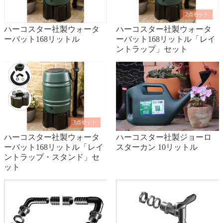
設置環境に影響を受けるため、一概に何年とは言えませんが、
当店では３年間の保証をしております。なおタンク本体のみの
ハーコスター社製ウォータ
ハーコスター社製ウォータ
ーバット168リットル
ーバット168リットル「レイ
保証ですので蛇口などの部品は対象外になりますので予めご了
ントラップ」セット
承ください。
Q藻は生えますか？
生えません。タンク本体は日光を通しづらい材質を使用してお
り、タンクの内部に藻が生えることはありません。ただし、長
時間直射日光やエアコン室外機などの熱が当たる場所への設置
ハーコスター社製ウォータ
ハーコスター社製ジョーロ
はお避け下さい。
ーバット168リットル「レイ
スターカン 10リットル
ントラップ・スタンド」セ
ット
Q.ボウフラは大丈夫ですか？
タンク本体は完全密閉構造ではないので、虫やゴミが入る場合
がございます。雨水に混ざってタンク内にボウフラやその卵が
流れ込むことがありますが雨水をどんどんお使いいただくこと