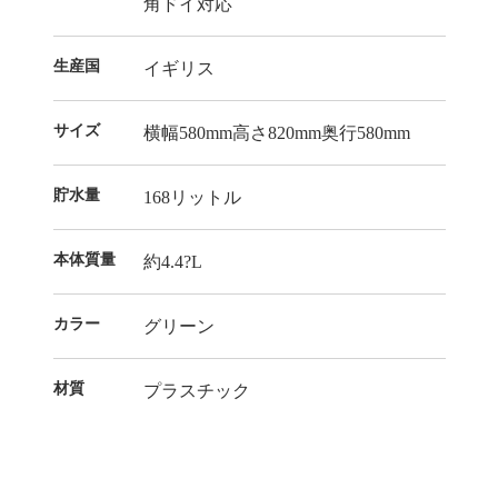
角ドイ対応
生産国
イギリス
サイズ
横幅580mm高さ820mm奥行580mm
貯水量
168リットル
本体質量
約4.4?L
カラー
グリーン
材質
プラスチック