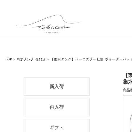
TOP
雨水タンク 専門店
【雨水タンク】ハーコスター社製 ウォーターバット
【
集
新入荷
商品
再入荷
ギフト