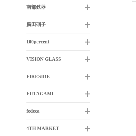
南部鉄器
廣田硝子
100percent
VISION GLASS
FIRESIDE
FUTAGAMI
fedeca
4TH MARKET