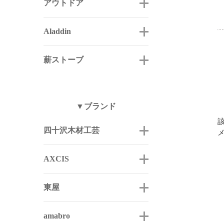
アウトドア
Aladdin
薪ストーブ
▼ブランド
四十沢木材工芸
AXCIS
東屋
amabro