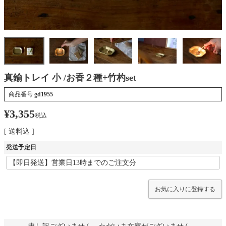
真鍮トレイ 小 /お香２種+竹杓set
商品番号
gd1955
¥
3,355
税込
送料込
発送予定日
お気に入りに登録する