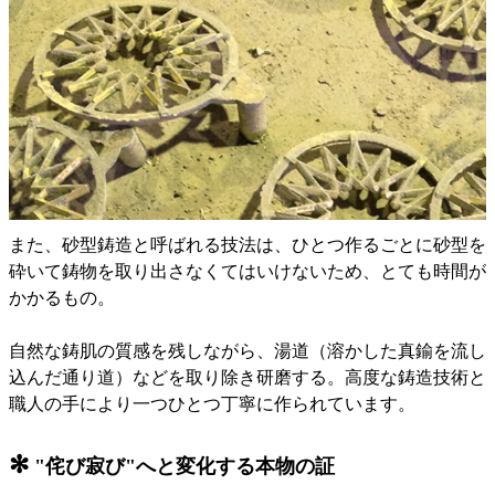
また、砂型鋳造と呼ばれる技法は、ひとつ作るごとに砂型を
砕いて鋳物を取り出さなくてはいけないため、とても時間が
かかるもの。
自然な鋳肌の質感を残しながら、湯道（溶かした真鍮を流し
込んだ通り道）などを取り除き研磨する。高度な鋳造技術と
職人の手により一つひとつ丁寧に作られています。
✻
"侘び寂び"へと変化する本物の証