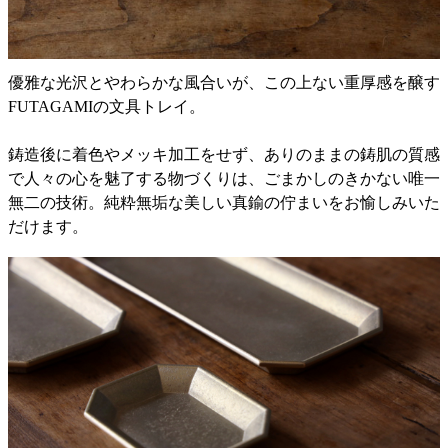
優雅な光沢とやわらかな風合いが、この上ない重厚感を醸す
FUTAGAMIの文具トレイ。
鋳造後に着色やメッキ加工をせず、ありのままの鋳肌の質感
で人々の心を魅了する物づくりは、ごまかしのきかない唯一
無二の技術。純粋無垢な美しい真鍮の佇まいをお愉しみいた
だけます。