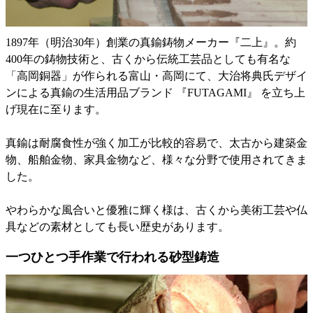
1897年（明治30年）創業の真鍮鋳物メーカー『二上』。約
400年の鋳物技術と、古くから伝統工芸品としても有名な
「高岡銅器」が作られる富山・高岡にて、大治将典氏デザイ
ンによる真鍮の生活用品ブランド 『FUTAGAMI』 を立ち上
げ現在に至ります。
真鍮は耐腐食性が強く加工が比較的容易で、太古から建築金
物、船舶金物、家具金物など、様々な分野で使用されてきま
した。
やわらかな風合いと優雅に輝く様は、古くから美術工芸や仏
具などの素材としても長い歴史があります。
一つひとつ手作業で行われる砂型鋳造