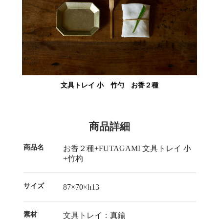
文具トレイ 小 竹勺 お香２種
商品詳細
商品名
お香２種+FUTAGAMI 文具トレイ 小
+竹杓
サイズ
87×70×h13
素材
文具トレイ：真鍮