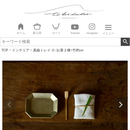
ホーム
新入荷
カート
Youtube
instagram
メニュー
TOP
インテリア
真鍮トレイ 小 /お香２種+竹杓set