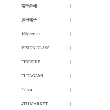
南部鉄器
廣田硝子
100percent
VISION GLASS
FIRESIDE
FUTAGAMI
fedeca
4TH MARKET