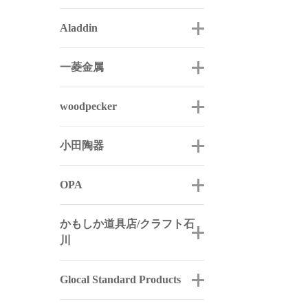
Aladdin
一菱金属
woodpecker
小田陶器
OPA
かもしか道具店/クラフト石
川
Glocal Standard Products