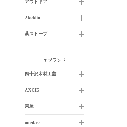
アウトドア
Aladdin
薪ストーブ
▼ブランド
四十沢木材工芸
AXCIS
東屋
amabro