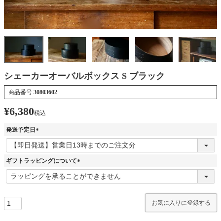
シェーカーオーバルボックス S ブラック
商品番号
30803602
¥
6,380
税込
発送予定日
(
必
須
ギフトラッピングについて
)
(
必
須
)
お気に入りに登録する