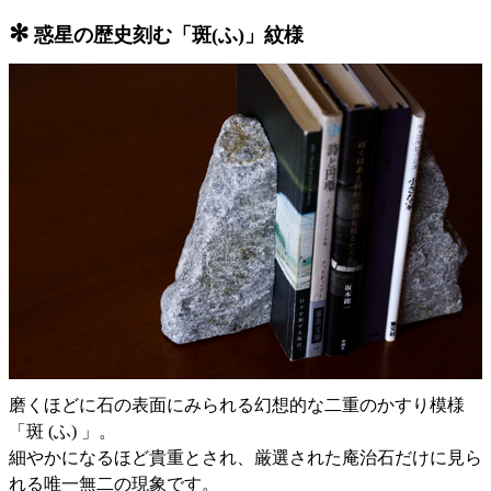
✻
惑星の歴史刻む「斑(ふ)」紋様
磨くほどに石の表面にみられる幻想的な二重のかすり模様
「斑 (ふ) 」。
細やかになるほど貴重とされ、厳選された庵治石だけに見ら
れる唯一無二の現象です。