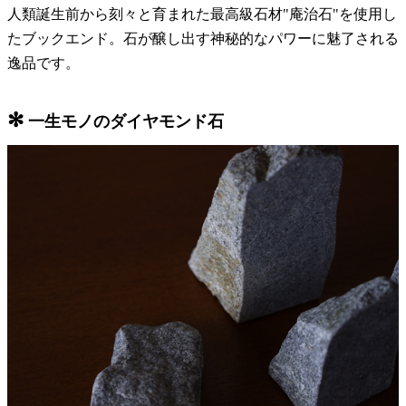
人類誕生前から刻々と育まれた最高級石材"庵治石"を使用し
たブックエンド。石が醸し出す神秘的なパワーに魅了される
逸品です。
✻
一生モノのダイヤモンド石