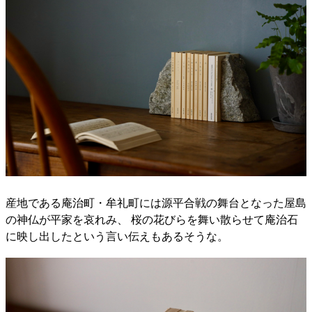
産地である庵治町・牟礼町には源平合戦の舞台となった屋島
の神仏が平家を哀れみ、 桜の花びらを舞い散らせて庵治石
に映し出したという言い伝えもあるそうな。