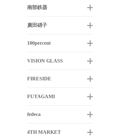
南部鉄器
廣田硝子
100percent
VISION GLASS
FIRESIDE
FUTAGAMI
fedeca
4TH MARKET