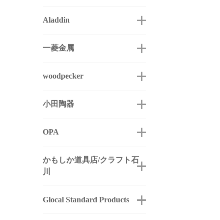
Aladdin
一菱金属
woodpecker
小田陶器
OPA
かもしか道具店/クラフト石
川
Glocal Standard Products