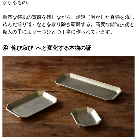
かかるもの。
自然な鋳肌の質感を残しながら、湯道（溶かした真鍮を流し
込んだ通り道）などを取り除き研磨する。高度な鋳造技術と
職人の手により一つひとつ丁寧に作られています。
④"侘び寂び"へと変化する本物の証