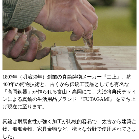
1897年（明治30年）創業の真鍮鋳物メーカー『二上』。約
400年の鋳物技術と、古くから伝統工芸品としても有名な
「高岡銅器」が作られる富山・高岡にて、大治将典氏デザイ
ンによる真鍮の生活用品ブランド 『FUTAGAMI』 を立ち上
げ現在に至ります。
真鍮は耐腐食性が強く加工が比較的容易で、太古から建築金
物、船舶金物、家具金物など、様々な分野で使用されてきま
した。