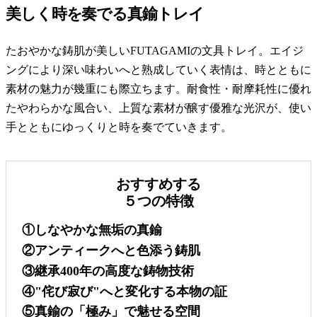
美しく時を奏でる真鍮トレイ
たおやかな鋳肌が美しいFUTAGAMIの文具トレイ。エイジ
ングにより深い味わいへと熟成していく表情は、時とともに
素材の魅力が幾重にも際立ちます。耐食性・耐摩耗性に優れ
たやわらかな風合い、上質な素材が醸す優雅な光沢が、使い
手とともにゆっくりと時を奏でていきます。
おすすめする
５つの特徴
①しなやかな無垢の真鍮
②アンティークへと色添う鋳肌
③継承400年の高度な鋳物技術
④"侘び寂び"へと変化する本物の証
⑤真鍮の「極み」で魅せる空間