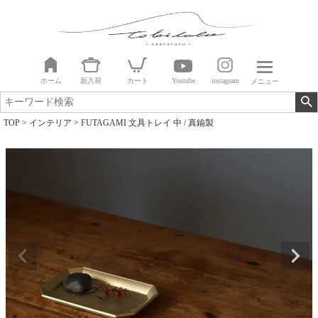
ホーム
新入荷
カート
Youtube
instagram
メニュー
TOP
インテリア
FUTAGAMI 文具トレイ 中 / 真鍮製