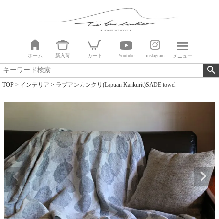
ホーム
新入荷
カート
Youtube
instagram
メニュー
TOP
インテリア
ラプアンカンクリ(Lapuan Kankurit)SADE towel