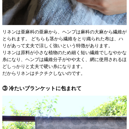
リネンは亜麻科の亜麻から、ヘンプは麻科の大麻から繊維が
とられます。 どちらも茎から繊維をとり織られた布は、ハ
リがあって丈夫で涼しく強いという特徴があります。
リネンは原料が小さな植物のため細く短い繊維でしなやかな
糸になり、ヘンプは繊維分子がやや太く、網に使用されるほ
どしっかりと丈夫で硬い糸になります。
だからリネンはチクチクしないのです。
③ 冷たいブランケットに包まれて