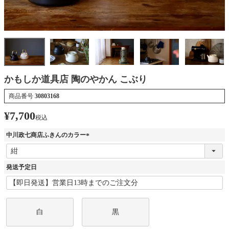
かもしか道具店 陶のやかん こぶり
商品番号
30803168
¥
7,700
税込
中川政七商店ふきんのカラー
(
必
須
発送予定日
)
白
黒