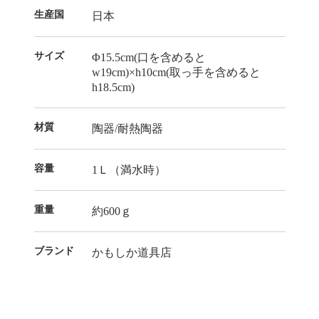
生産国
日本
サイズ
Φ15.5cm(口を含めると
w19cm)×h10cm(取っ手を含めると
h18.5cm)
材質
陶器/耐熱陶器
容量
1Ｌ（満水時）
重量
約600ｇ
ブランド
かもしか道具店