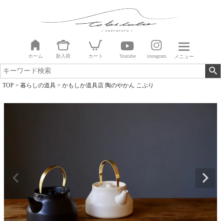
ホーム
新入荷
カート
Youtube
instagram
メニュー
TOP
暮らしの道具
かもしか道具店 陶のやかん こぶり