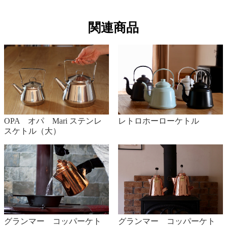
Q.IHで使用できますか？
関連商品
陶のやかんは直火専用になります。HIではお使いいた
だけません。
OPA オパ Mari ステンレ
レトロホーローケトル
スケトル（大）
グランマー コッパーケト
グランマー コッパーケト