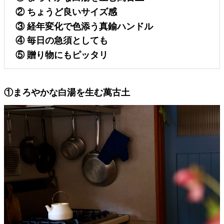
② ちょうど良いサイズ感
③ 経年変化で色添う真鍮ハンドル
④ 毎日の急須としても
⑤ 贈り物にもピッタリ
①まろやかな白湯を生む萬古土