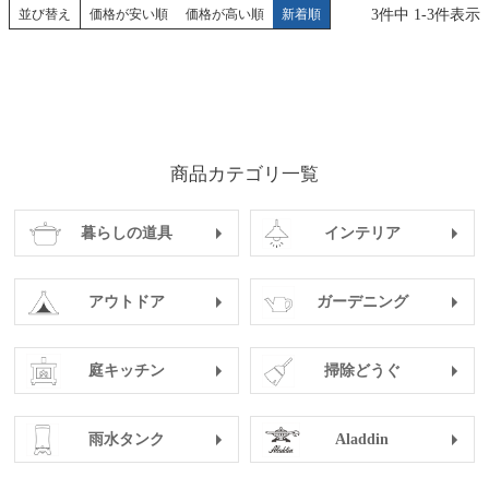
3
件中
1
-
3
件表示
並び替え
価格が安い順
価格が高い順
新着順
商品カテゴリ一覧
暮らしの道具
インテリア
アウトドア
ガーデニング
庭キッチン
掃除どうぐ
雨水タンク
Aladdin