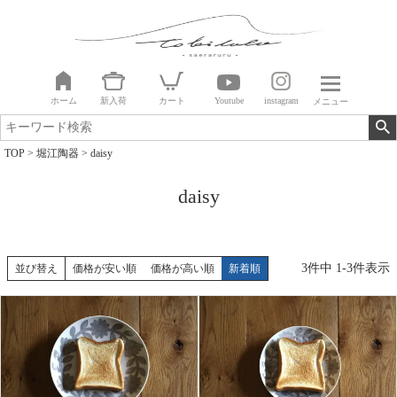
ホーム
新入荷
カート
Youtube
instagram
メニュー
TOP
堀江陶器
daisy
daisy
3
件中
1
-
3
件表示
並び替え
価格が安い順
価格が高い順
新着順