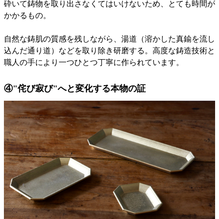
砕いて鋳物を取り出さなくてはいけないため、とても時間が
かかるもの。
自然な鋳肌の質感を残しながら、湯道（溶かした真鍮を流し
込んだ通り道）などを取り除き研磨する。高度な鋳造技術と
職人の手により一つひとつ丁寧に作られています。
④"侘び寂び"へと変化する本物の証