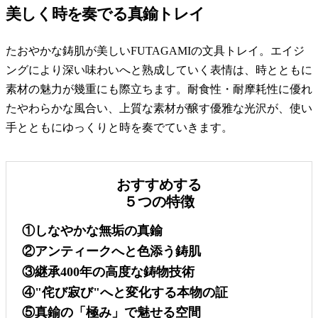
美しく時を奏でる真鍮トレイ
たおやかな鋳肌が美しいFUTAGAMIの文具トレイ。エイジ
ングにより深い味わいへと熟成していく表情は、時とともに
素材の魅力が幾重にも際立ちます。耐食性・耐摩耗性に優れ
たやわらかな風合い、上質な素材が醸す優雅な光沢が、使い
手とともにゆっくりと時を奏でていきます。
おすすめする
５つの特徴
①しなやかな無垢の真鍮
②アンティークへと色添う鋳肌
③継承400年の高度な鋳物技術
④"侘び寂び"へと変化する本物の証
⑤真鍮の「極み」で魅せる空間