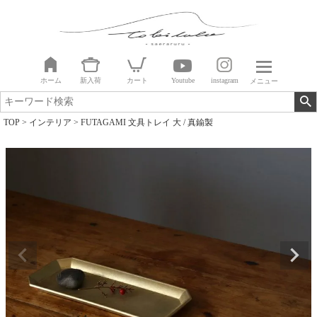
ホーム
新入荷
カート
Youtube
instagram
メニュー
TOP
インテリア
FUTAGAMI 文具トレイ 大 / 真鍮製