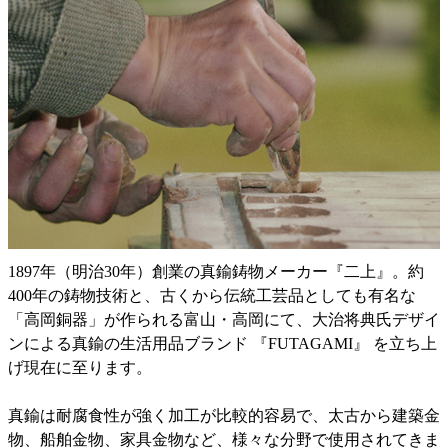
1897年（明治30年）創業の真鍮鋳物メーカー『二上』。約
400年の鋳物技術と、古くから伝統工芸品としても有名な
「高岡銅器」が作られる富山・高岡にて、大治将典氏デザイ
ンによる真鍮の生活用品ブランド 『FUTAGAMI』 を立ち上
げ現在に至ります。
真鍮は耐腐食性が強く加工が比較的容易で、太古から建築金
物、船舶金物、家具金物など、様々な分野で使用されてきま