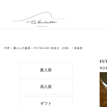
TOP
暮らしの道具
FUTAGAMI 栓抜き（日食） / 真鍮製
FU
商品
新入荷
再入荷
ギフト