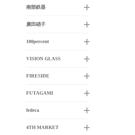
南部鉄器
廣田硝子
100percent
VISION GLASS
FIRESIDE
FUTAGAMI
fedeca
4TH MARKET