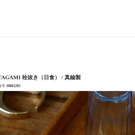
TAGAMI 栓抜き（日食） / 真鍮製
番号
30803283