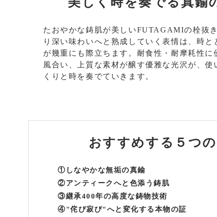
美しく時を奏でる真鍮
たおやかな鋳肌が美しいFUTAGAMIの栓抜
り深い味わいへと熟成していく表情は、時と
が幾重にも際立ちます。耐食性・耐摩耗性に
風合い、上質な素材が醸す優雅な光沢が、使
くりと時を奏でていきます。
おすすめする
５つの
①しなやかな無垢の真鍮
②アンティークへと色添う鋳肌
③継承400年の高度な鋳物技術
④"侘び寂び"へと変化する本物の証