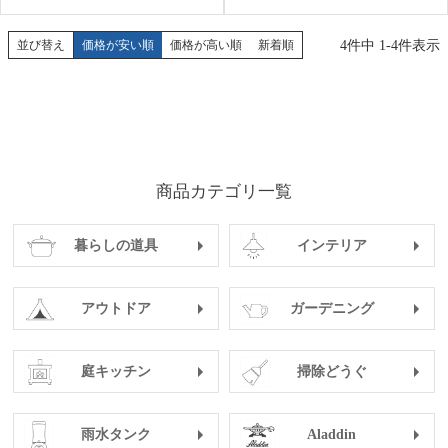
4
件中
1
-
4
件表示
並び替え
価格が安い順
価格が高い順
新着順
商品カテゴリ一覧
暮らしの道具
インテリア
アウトドア
ガーデニング
庭キッチン
掃除どうぐ
雨水タンク
Aladdin