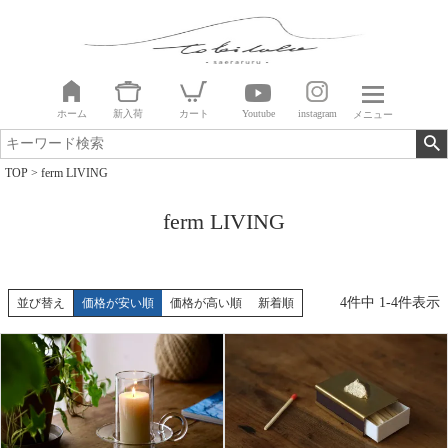
ホーム
新入荷
カート
Youtube
instagram
メニュー
TOP
ferm LIVING
ferm LIVING
4
件中
1
-
4
件表示
並び替え
価格が安い順
価格が高い順
新着順