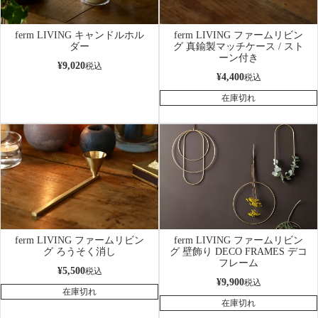
ferm LIVING キャンドルホル
ferm LIVING ファームリビン
ダー
グ 真鍮製マッチケース / スト
ーン付き
¥
9,020
税込
¥
4,400
税込
在庫切れ
ferm LIVING ファームリビン
ferm LIVING ファームリビン
グ ろうそく消し
グ 壁飾り DECO FRAMES デコ
フレーム
¥
5,500
税込
¥
9,900
税込
在庫切れ
在庫切れ