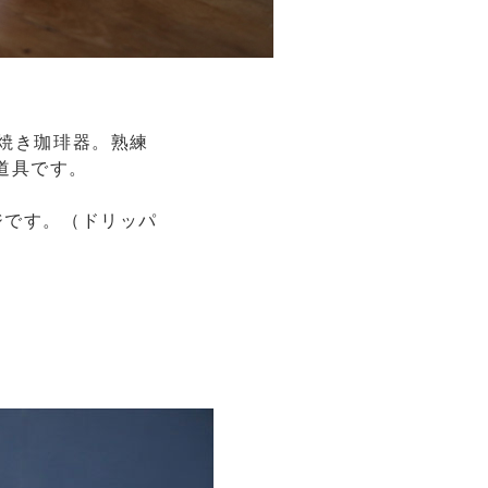
濃焼き珈琲器。熟練
道具です。
ジです。（ドリッパ