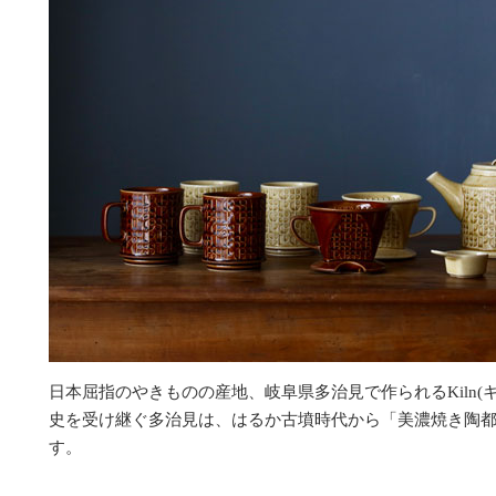
日本屈指のやきものの産地、岐阜県多治見で作られるKiln(キ
史を受け継ぐ多治見は、はるか古墳時代から「美濃焼き陶
す。