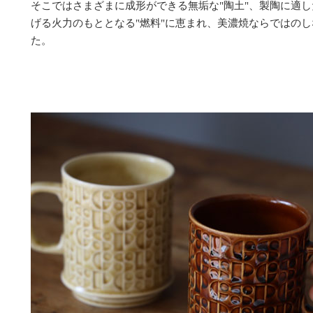
そこではさまざまに成形ができる無垢な"陶土"、製陶に適し
げる火力のもととなる"燃料"に恵まれ、美濃焼ならではの
た。