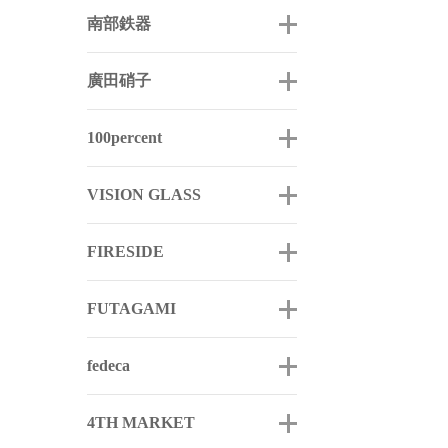
南部鉄器
廣田硝子
100percent
VISION GLASS
FIRESIDE
FUTAGAMI
fedeca
4TH MARKET