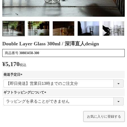
Double Layer Glass 300ml / 深澤直人design
商品番号
30803458-300
¥
5,170
税込
発送予定日
(
必
須
ギフトラッピングについて
)
(
必
須
)
お気に入りに登録する