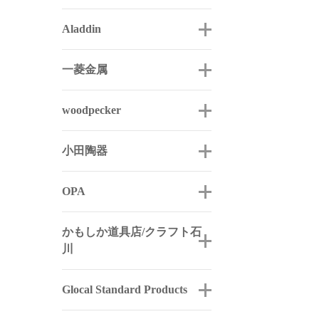
Aladdin
一菱金属
woodpecker
小田陶器
OPA
かもしか道具店/クラフト石
川
Glocal Standard Products