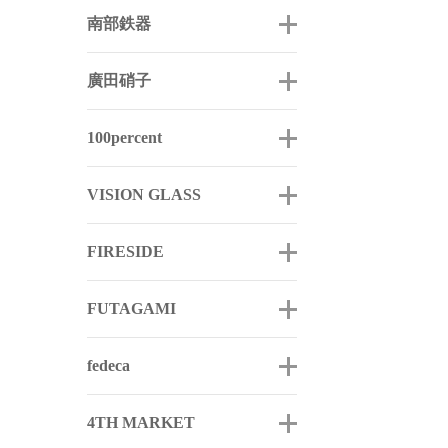
南部鉄器
廣田硝子
100percent
VISION GLASS
FIRESIDE
FUTAGAMI
fedeca
4TH MARKET