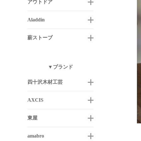
アウトドア
Aladdin
薪ストーブ
▼ブランド
四十沢木材工芸
AXCIS
東屋
amabro