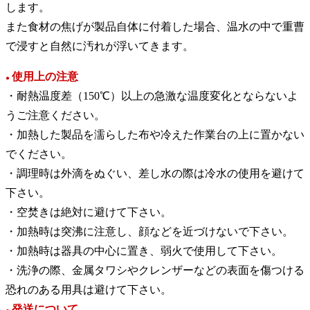
します。
また食材の焦げが製品自体に付着した場合、温水の中で重曹
で浸すと自然に汚れが浮いてきます。
使用上の注意
●
・耐熱温度差（150℃）以上の急激な温度変化とならないよ
うご注意ください。
・加熱した製品を濡らした布や冷えた作業台の上に置かない
でください。
・調理時は外滴をぬぐい、差し水の際は冷水の使用を避けて
下さい。
・空焚きは絶対に避けて下さい。
・加熱時は突沸に注意し、顔などを近づけないで下さい。
・加熱時は器具の中心に置き、弱火で使用して下さい。
・洗浄の際、金属タワシやクレンザーなどの表面を傷つける
恐れのある用具は避けて下さい。
発送について