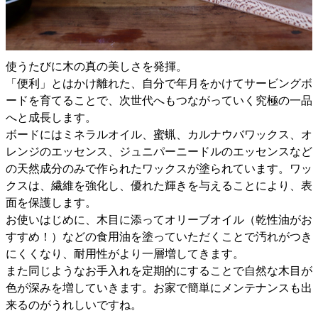
使うたびに木の真の美しさを発揮。
「便利」とはかけ離れた、自分で年月をかけてサービングボ
ードを育てることで、次世代へもつながっていく究極の一品
へと成長します。
ボードにはミネラルオイル、蜜蝋、カルナウバワックス、オ
レンジのエッセンス、ジュニパーニードルのエッセンスなど
の天然成分のみで作られたワックスが塗られています。ワッ
クスは、繊維を強化し、優れた輝きを与えることにより、表
面を保護します。
お使いはじめに、木目に添ってオリーブオイル（乾性油がお
すすめ！）などの食用油を塗っていただくことで汚れがつき
にくくなり、耐用性がより一層増してきます。
また同じようなお手入れを定期的にすることで自然な木目が
色が深みを増していきます。お家で簡単にメンテナンスも出
来るのがうれしいですね。