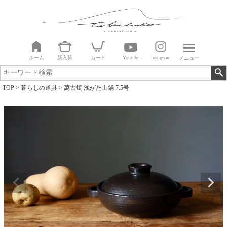
ホーム
新入荷
カート
Youtube
instagram
メニュー
TOP
暮らしの道具
萬古焼 浅がた土鍋 7.5号