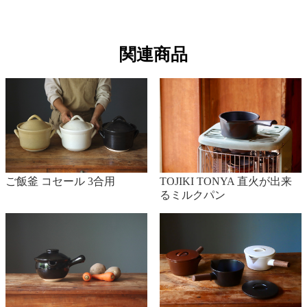
関連商品
ご飯釜 コセール 3合用
TOJIKI TONYA 直火が出来
るミルクパン