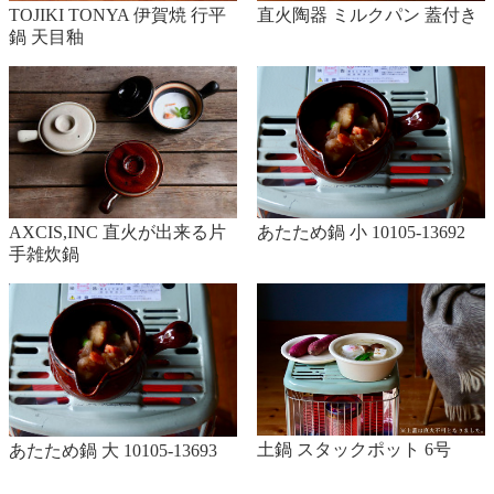
TOJIKI TONYA 伊賀焼 行平
直火陶器 ミルクパン 蓋付き
鍋 天目釉
あたため鍋 小 10105-13692
AXCIS,INC 直火が出来る片
手雑炊鍋
土鍋 スタックポット 6号
あたため鍋 大 10105-13693