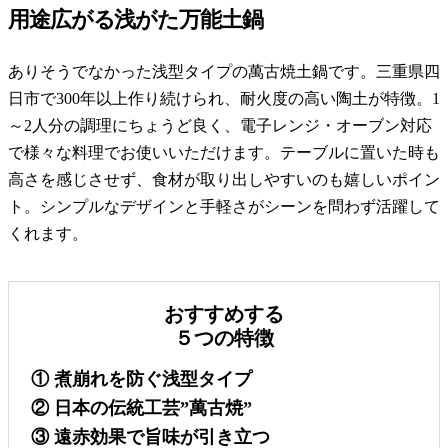
用途広がる浅がた万能土鍋
ありそうでなかった浅型タイプの萬古焼土鍋です。三重県四
日市で300年以上作り続けられ、耐火度の高い陶土が特徴。1
～2人分の調理にちょうど良く、電子レンジ・オーブン対応
で様々な料理でお使いいただけます。テーブルに置いた時も
高さを感じさせず、食材が取り出しやすいのも嬉しいポイン
ト。シンプルなデザインと手軽さがシーンを問わず活躍して
くれます。
おすすめする
５つの特徴
① 煮崩れを防ぐ浅型タイプ
② 日本の伝統工芸”萬古焼”
③ 遠赤効果で旨味が引き立つ