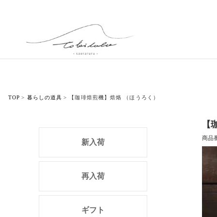
TOP
暮らしの道具
【珈琲焙煎機】焙烙 （ほうろく）
【
商品
新入荷
再入荷
ギフト