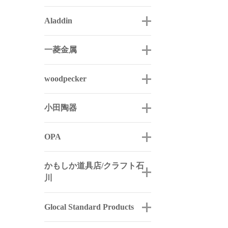
Aladdin
一菱金属
woodpecker
小田陶器
OPA
かもしか道具店/クラフト石
川
Glocal Standard Products