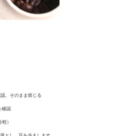
確認、そのまま焙じる
を確認
分程）
で落とし、豆を冷まします。