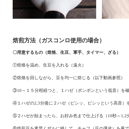
焙煎方法（ガスコンロ使用の場合）
〇用意するもの（焙烙、生豆、軍手、タイマー、ざる）
①焙烙を温め、生豆を入れる（遠火）
②焙烙を回しながら、豆を均一に焙じる（以下動画参照）
③10～１５分程経つと、１ハゼ（ポンポンという低音）を
④１ハゼの2,3分後に２ハゼ（ピシッ、ピシッという高音）
⑤２ハゼが始まったら、お好み色まで仕上げる（10秒～1,2
⑥焙煎豆を素早くザルに移して、チャフ（豆の薄皮）を風