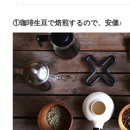
①珈琲生豆で焙煎するので、安価♪