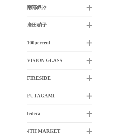
南部鉄器
廣田硝子
100percent
VISION GLASS
FIRESIDE
FUTAGAMI
fedeca
4TH MARKET