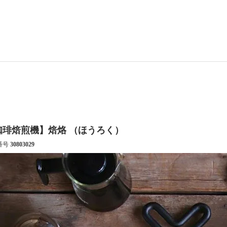
珈琲焙煎機】焙烙 （ほうろく）
番号
30803029