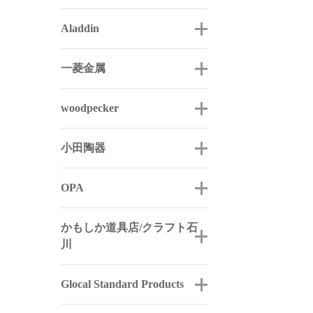
Aladdin
一菱金属
woodpecker
小田陶器
OPA
かもしか道具店/クラフト石
川
Glocal Standard Products