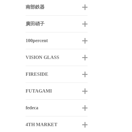
南部鉄器
廣田硝子
100percent
VISION GLASS
FIRESIDE
FUTAGAMI
fedeca
4TH MARKET