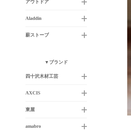
アウトドア
Aladdin
薪ストーブ
▼ブランド
四十沢木材工芸
AXCIS
東屋
amabro