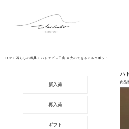
TOP
暮らしの道具
ハトエビス工房 直火のできるミルクポット
ハ
商品
新入荷
再入荷
ギフト