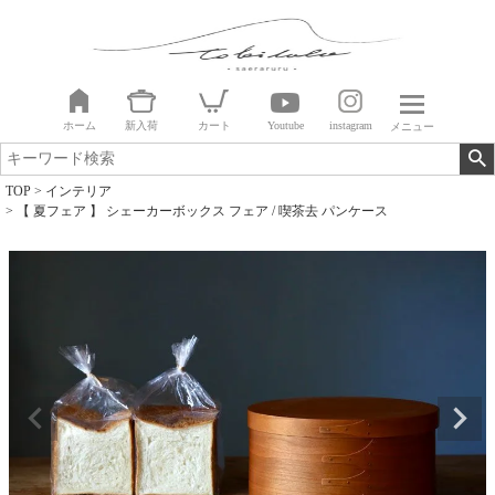
ホーム
新入荷
カート
Youtube
instagram
メニュー
TOP
インテリア
【 夏フェア 】 シェーカーボックス フェア / 喫茶去 パンケース