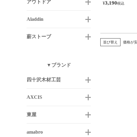
アウトドア
3,190
¥
税込
Aladdin
薪ストーブ
並び替え
価格が
▼ブランド
四十沢木材工芸
AXCIS
東屋
amabro