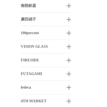
南部鉄器
廣田硝子
100percent
VISION GLASS
FIRESIDE
FUTAGAMI
fedeca
4TH MARKET