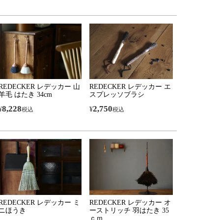
REDECKER レデッカー 山
REDECKER レデッカー エ
羊毛 はたき 34cm
スプレッソブラシ
8,228
2,750
¥
¥
税込
税込
REDECKER レデッカー ミ
REDECKER レデッカー オ
ニほうき
ーストリッチ 羽はたき 35
ｃｍ