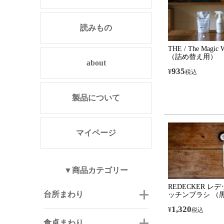
読みもの
THE / The Magic W
（詰め替え用）
about
935
¥
税込
製品について
マイページ
▼商品カテゴリー
REDECKER レ
台所まわり
ッチンブラシ （
1,320
¥
税込
食卓まわり