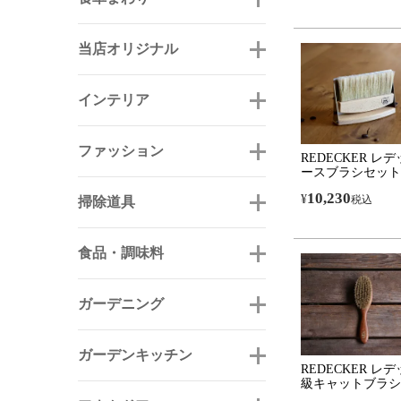
当店オリジナル
インテリア
ファッション
REDECKER レ
ースブラシセット
10,230
¥
税込
掃除道具
食品・調味料
ガーデニング
ガーデンキッチン
REDECKER レ
級キャットブラシ