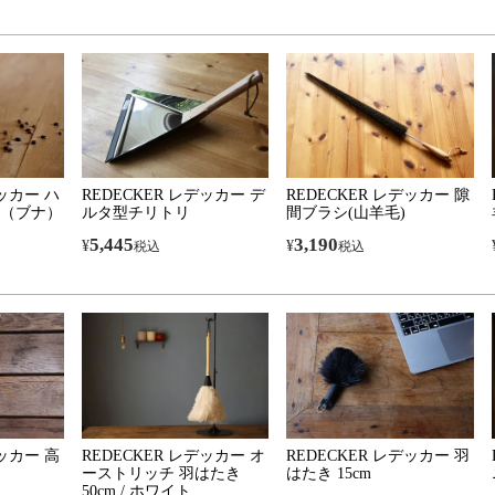
デッカー ハ
REDECKER レデッカー デ
REDECKER レデッカー 隙
（ブナ）
ルタ型チリトリ
間ブラシ(山羊毛)
5,445
3,190
¥
¥
税込
税込
デッカー 高
REDECKER レデッカー オ
REDECKER レデッカー 羽
ーストリッチ 羽はたき
はたき 15cm
50cm / ホワイト