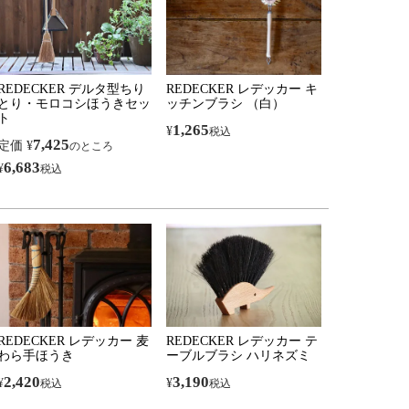
REDECKER デルタ型ちり
REDECKER レデッカー キ
とり・モロコシほうきセッ
ッチンブラシ （白）
ト
1,265
¥
税込
7,425
定価
¥
のところ
6,683
¥
税込
REDECKER レデッカー 麦
REDECKER レデッカー テ
わら手ほうき
ーブルブラシ ハリネズミ
2,420
3,190
¥
¥
税込
税込