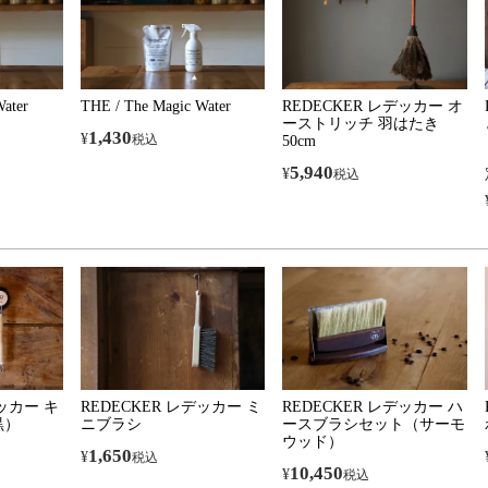
ater
THE / The Magic Water
REDECKER レデッカー オ
ーストリッチ 羽はたき
1,430
¥
税込
50cm
5,940
¥
税込
デッカー キ
REDECKER レデッカー ミ
REDECKER レデッカー ハ
黒）
ニブラシ
ースブラシセット（サーモ
ウッド）
1,650
¥
税込
10,450
¥
税込