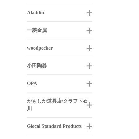
Aladdin
一菱金属
woodpecker
小田陶器
OPA
かもしか道具店/クラフト石
川
Glocal Standard Products