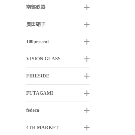
南部鉄器
廣田硝子
100percent
VISION GLASS
FIRESIDE
FUTAGAMI
fedeca
4TH MARKET