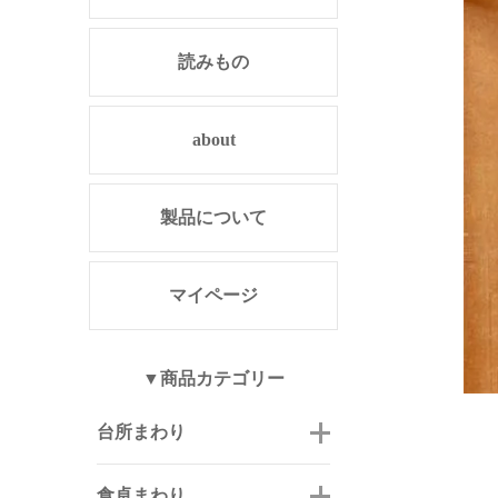
読みもの
about
製品について
マイページ
▼商品カテゴリー
台所まわり
食卓まわり