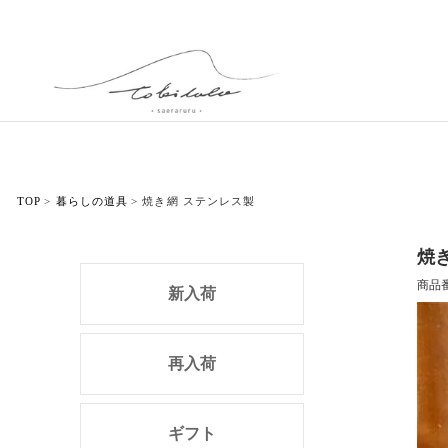
TOP
暮らしの道具
焼き網 ステンレス製
焼
商品
新入荷
再入荷
ギフト