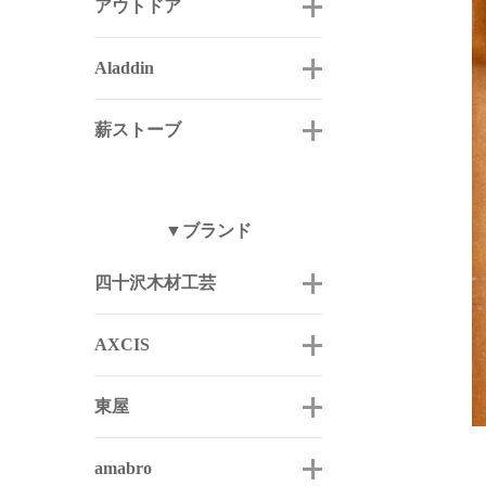
アウトドア
Aladdin
薪ストーブ
▼ブランド
四十沢木材工芸
AXCIS
東屋
amabro