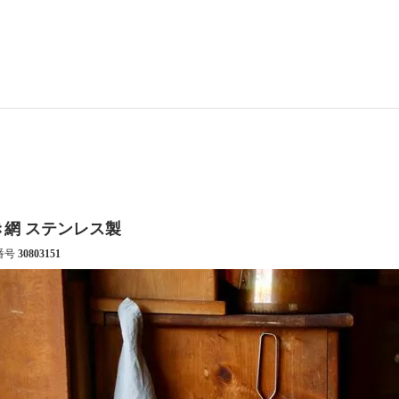
き網 ステンレス製
番号
30803151