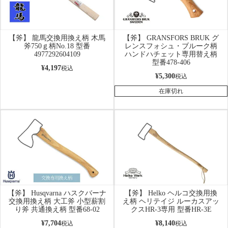
【斧】 龍馬交換用換え柄 木馬
【斧】 GRANSFORS BRUK グ
斧750ｇ柄No.18 型番
レンスフォシュ・ブルーク柄
4977292604109
ハンドハチェット専用替え柄
型番478-406
¥
4,197
税込
¥
5,300
税込
在庫切れ
【斧】 Husqvarna ハスクバーナ
【斧】 Helko ヘルコ交換用換
交換用換え柄 大工斧 小型薪割
え柄 ヘリテイジ ルーカスアッ
り斧 共通換え柄 型番68-02
クスHR-3専用 型番HR-3E
¥
7,704
¥
8,140
税込
税込