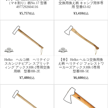
（マキ割り）柄No.17 型番
交換用換え柄 キャンプ用斧専
4977292604116
用 型番63-02
¥
5,757
¥
3,410
税込
税込
Helko ヘルコ柄 ヘリテイジ
【斧】 Helko ヘルコ交換用換
スカンジナビアン スプリッテ
え柄 ヘリテイジ フォレストワ
ィング アックスHR-2専用交換
ーカーズアックスHR-5専用
用柄 型番HR-2E
型番HR-5E
¥
7,480
¥
6,600
税込
税込