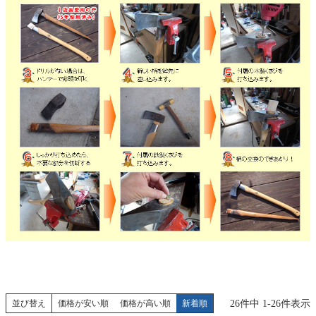
26
件中
1
-
26
件表示
並び替え
価格が安い順
価格が高い順
新着順