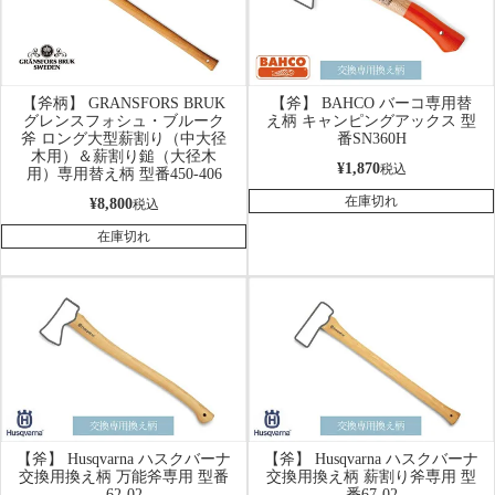
【斧柄】 GRANSFORS BRUK
【斧】 BAHCO バーコ専用替
グレンスフォシュ・ブルーク
え柄 キャンピングアックス 型
斧 ロング大型薪割り（中大径
番SN360H
木用）＆薪割り鎚（大径木
¥
1,870
税込
用）専用替え柄 型番450-406
在庫切れ
¥
8,800
税込
在庫切れ
【斧】 Husqvarna ハスクバーナ
【斧】 Husqvarna ハスクバーナ
交換用換え柄 万能斧専用 型番
交換用換え柄 薪割り斧専用 型
62-02
番67-02