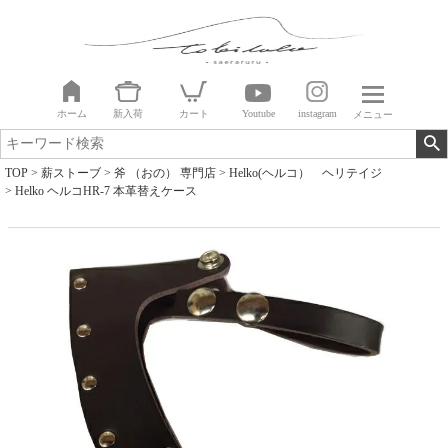
ホーム
新入荷
カート
Youtube
instagram
メニュー
TOP
薪ストーブ
斧 （おの） 専門店
Helko(ヘルコ） ヘリテイジ
Helko ヘルコHR-7 本革替えケース