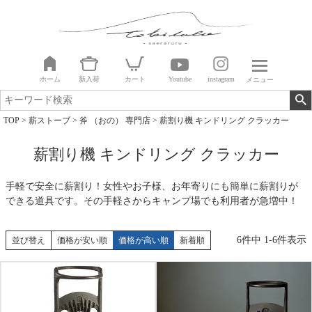
ホーム
新入荷
カート
Youtube
instagram
メニュー
TOP
薪ストーブ
斧 （おの） 専門店
薪割り機 キンドリング クラッカー
薪割り機 キンドリング クラッカー
手軽で安全に薪割り！女性やお子様、お年寄りにも簡単に薪割りが
できる道具です。その手軽さからキャンプ場でも利用者が急増中！
6
件中
1
-
6
件表示
並び替え
価格が安い順
価格が高い順
新着順