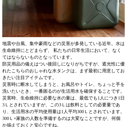
地震や台風、集中豪雨などの災害が多発している近年。水は
生命維持にとどまらず、 私たちの日常生活において、なく
てはならないものとなっています。
防災用品の備えはつい後回しになりがちですが、遮光性に優
れたこちらのおしゃれな水タンクは、まず最初に用意してお
きたい注目アイテムです。
災害時に断水してしまうと、お風呂やトイレ、ちょっと手を
洗いたいとき、一番困るのが生活用水を確保することです。
災害時、生命維持に必要な水の量は、最低でも1人につき1日
3Ｌとされていますが、この3Ｌは飲料としての必要量であ
り、生活用水の平均使用量は1人平均300Ｌとされています。
300Ｌ×家族の人数を準備するのは大変なことですが、何個
か揃えておくと安心ですね。