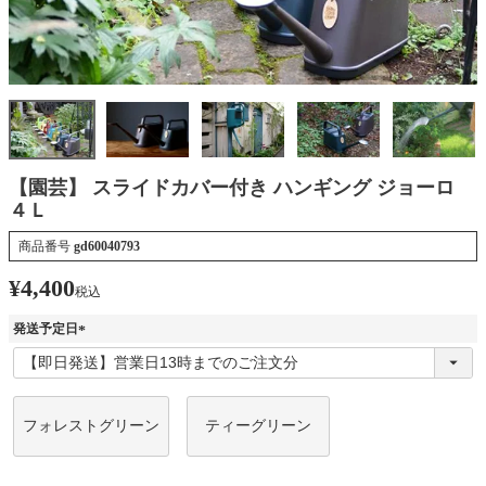
【園芸】 スライドカバー付き ハンギング ジョーロ
４Ｌ
商品番号
gd60040793
¥
4,400
税込
発送予定日
(
必
須
)
フォレストグリーン
ティーグリーン