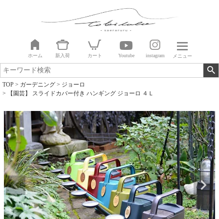
ホーム
新入荷
カート
Youtube
instagram
メニュー
TOP
ガーデニング
ジョーロ
【園芸】 スライドカバー付き ハンギング ジョーロ ４Ｌ