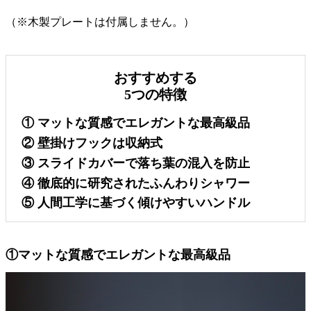
（※木製プレートは付属しません。）
おすすめする
5つの特徴
①
マットな質感でエレガントな最高級品
②
壁掛けフックは収納式
③
スライドカバーで落ち葉の混入を防止
④
徹底的に研究されたふんわりシャワー
⑤
人間工学に基づく傾けやすいハンドル
①マットな質感でエレガントな最高級品