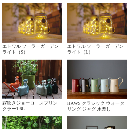
エトワル ソーラーガーデン
エトワル ソーラーガーデン
ライト（S）
ライト（L）
霧吹きジョーロ スプリン
HAWS クラシック ウォータ
クラー1.6L
リング ジャグ 水差し