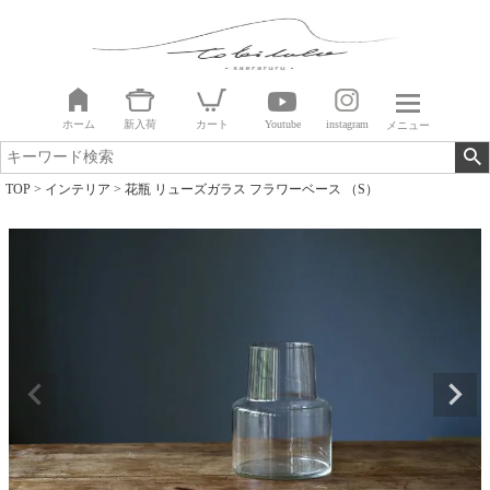
ホーム
新入荷
カート
Youtube
instagram
メニュー
TOP
インテリア
花瓶 リューズガラス フラワーベース （S）