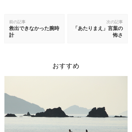
投
前の記事
次の記事
稿
救出できなかった腕時
「あたりまえ」言葉の
ナ
計
怖さ
ビ
ゲ
ー
シ
ョ
おすすめ
ン