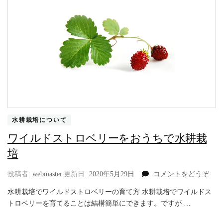
栽
培)
水耕栽培について
ワイルドストロベリーをおうちで水耕栽
培
(ワ
投稿者:
webmaster
更新日:
2020年5月29日
コメントをどうぞ
イ
水耕栽培でワイルドストロベリーの育て方 水耕栽培でワイルドス
ル
トロベリーを育てることは結構簡単にできます。ですが …
ド
ス