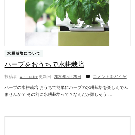
水耕栽培について
ハーブをおうちで水耕栽培
(ハ
投稿者:
webmaster
更新日:
2020年5月29日
コメントをどうぞ
ー
ハーブの水耕栽培 おうちで簡単にハーブの水耕栽培を楽しんでみ
ブ
ませんか？ その前に水耕栽培って？なんだか難しそう …
を
お
う
ち
で
水
耕