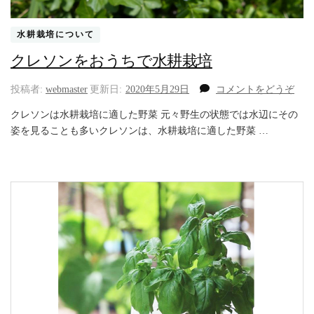
水耕栽培について
クレソンをおうちで水耕栽培
(ク
投稿者:
webmaster
更新日:
2020年5月29日
コメントをどうぞ
レ
クレソンは水耕栽培に適した野菜 元々野生の状態では水辺にその
ソ
姿を見ることも多いクレソンは、水耕栽培に適した野菜 …
ン
を
お
う
ち
で
水
耕
栽
培)