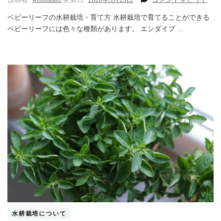
ビ
ベビーリーフの水耕栽培・育て方 水耕栽培で育てることができる
ー
ベビーリーフには色々な種類があります。 エンダイブ …
リ
ー
フ
を
お
う
ち
で
水
耕
栽
培)
水耕栽培について