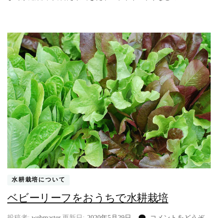
ン
ト
を
お
う
ち
で
水
耕
栽
培)
水耕栽培について
ベビーリーフをおうちで水耕栽培
(ベ
投稿者:
webmaster
更新日:
2020年5月29日
コメントをどうぞ