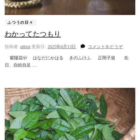
ふつうの日々
わかってたつもり
(わ
投稿者:
editor
更新日:
2025年6月13日
コメントをどうぞ
か
紫陽花や はなだにかはる きのふけふ 正岡子規 先
っ
日、自給自足 …
て
た
つ
も
り)