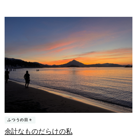
も
な
わ
な
い
時)
ふつうの日々
余計なものだらけの私