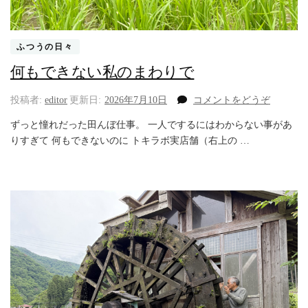
ふつうの日々
何もできない私のまわりで
(何
投稿者:
editor
更新日:
2026年7月10日
コメントをどうぞ
も
ずっと憧れだった田んぼ仕事。 一人でするにはわからない事があ
で
りすぎて 何もできないのに トキラボ実店舗（右上の …
き
な
い
私
の
ま
わ
り
で)