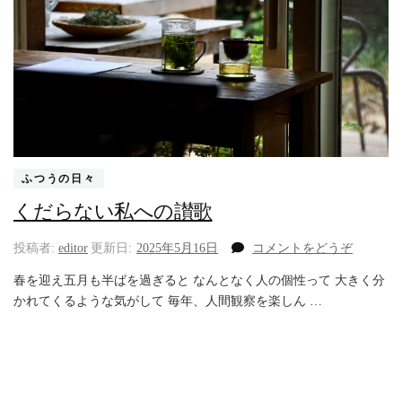
ふつうの日々
くだらない私への讃歌
(く
投稿者:
editor
更新日:
2025年5月16日
コメントをどうぞ
だ
春を迎え五月も半ばを過ぎると なんとなく人の個性って 大きく分
ら
かれてくるような気がして 毎年、人間観察を楽しん …
な
い
私
へ
の
讃