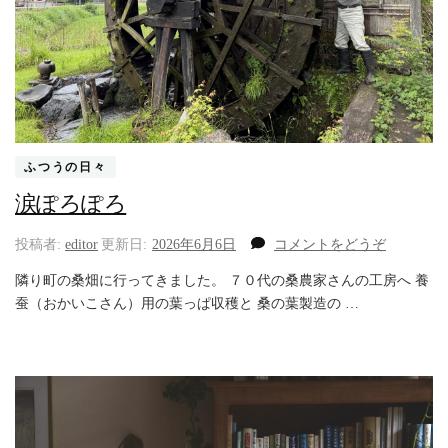
ふつうの日々
涙ぽろぽろ
(涙
投稿者:
editor
更新日:
2026年6月6日
コメントをどうぞ
ぽ
隣り町の桑畑に行ってきました。 ７０代の桑農家さんの工房へ 養
ろ
蚕（おかいこさん）用の葉っぱ収穫と 桑の葉製造の …
ぽ
ろ)