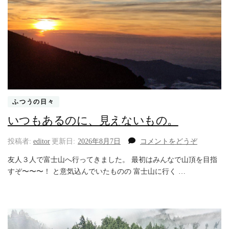
ふつうの日々
いつもあるのに、見えないもの。
(い
投稿者:
editor
更新日:
2026年8月7日
コメントをどうぞ
つ
友人３人で富士山へ行ってきました。 最初はみんなで山頂を目指
も
すぞ〜〜〜！ と意気込んでいたものの 富士山に行く …
あ
る
の
に、
見
え