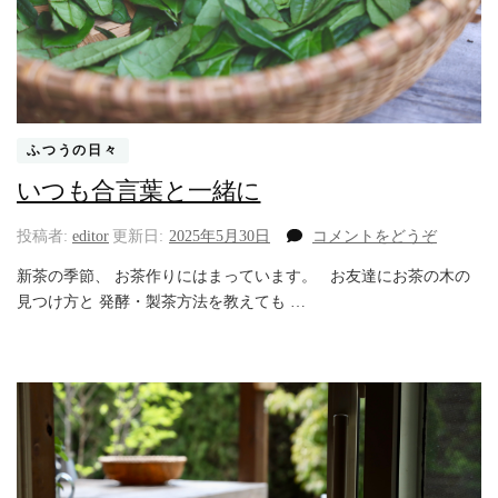
ふつうの日々
いつも合言葉と一緒に
(い
投稿者:
editor
更新日:
2025年5月30日
コメントをどうぞ
つ
新茶の季節、 お茶作りにはまっています。 お友達にお茶の木の
も
見つけ方と 発酵・製茶方法を教えても …
合
言
葉
と
一
緒
に)