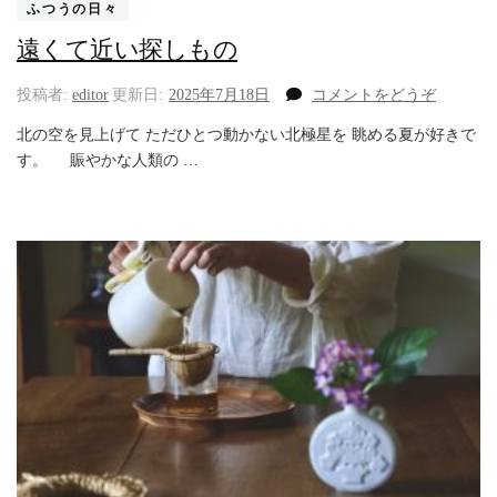
ふつうの日々
遠くて近い探しもの
(遠
投稿者:
editor
更新日:
2025年7月18日
コメントをどうぞ
く
北の空を見上げて ただひとつ動かない北極星を 眺める夏が好きで
て
す。 賑やかな人類の …
近
い
探
し
も
の)