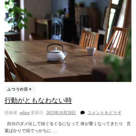
ふつうの日々
行動がともなわない時
(行
投稿者:
editor
更新日:
2025年10月28日
コメントをどうぞ
動
自分のダメ出しで頭ぐるぐるになって 体が重くなってきたり 言
が
葉ばかりで頭でっかちに …
と