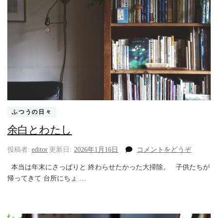
ふつうの日々
余白とわたし
(余
投稿者:
editor
更新日:
2026年1月16日
コメントをどうぞ
白
本当は年末にさっぱりと 終わらせたかった大掃除。 子供たちが
と
帰ってきて 台所にちょ …
わ
た
し)