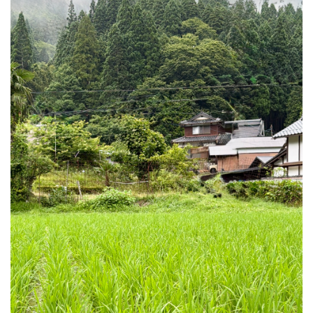
な
い
も
の。)