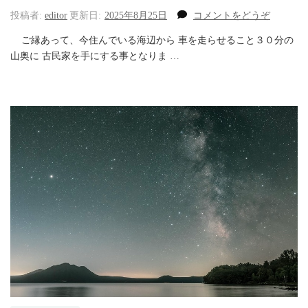
(余
投稿者:
editor
更新日:
2025年8月25日
コメントをどうぞ
計
ご縁あって、今住んでいる海辺から 車を走らせること３０分の
な
山奥に 古民家を手にする事となりま …
も
の
だ
ら
け
の
私)