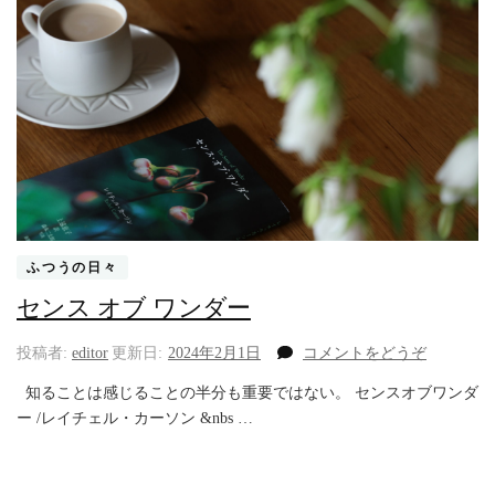
ふつうの日々
センス オブ ワンダー
(セ
投稿者:
editor
更新日:
2024年2月1日
コメントをどうぞ
ン
知ることは感じることの半分も重要ではない。 センスオブワンダ
ス
ー /レイチェル・カーソン &nbs …
オ
ブ
ワ
ン