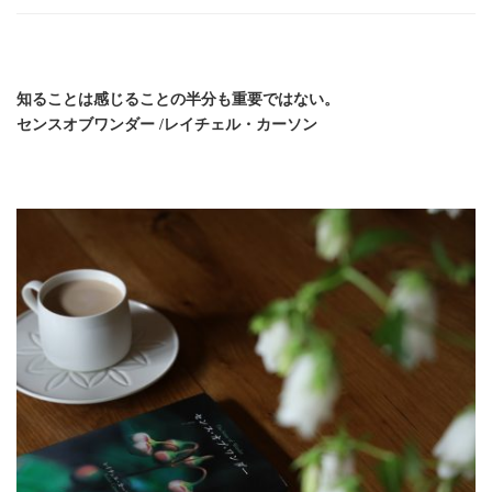
ス
オ
ブ
ワ
知ることは感じることの半分も重要ではない。
ン
センスオブワンダー /レイチェル・カーソン
ダ
ー)