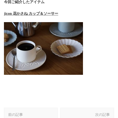
今回ご紹介したアイテム
jicon 花かさね カップ＆ソーサー
投
前の記事
次の記事
稿