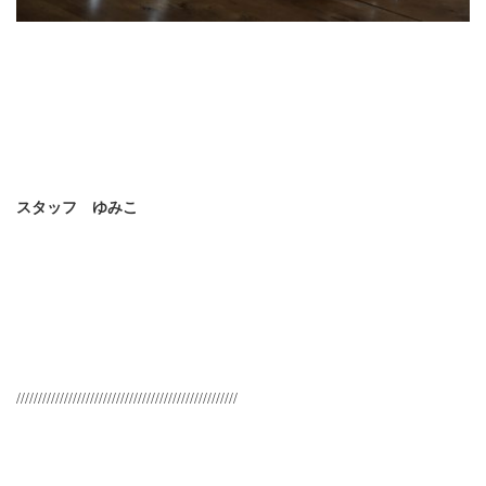
スタッフ ゆみこ
///////////////////////////////////////////////////