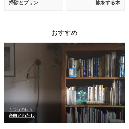
掃除とプリン
旅をする木
ナ
ビ
ゲ
ー
シ
おすすめ
ョ
ン
ふつうの日々
余白とわたし