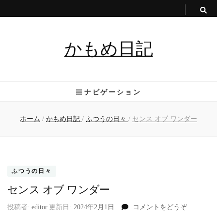
かもめ日記
ナビゲーション
ホーム
/
かもめ日記
/
ふつうの日々
/
センス オブ ワンダー
ふつうの日々
センス オブ ワンダー
(セ
投稿者:
editor
更新日:
2024年2月1日
コメントをどうぞ
ン